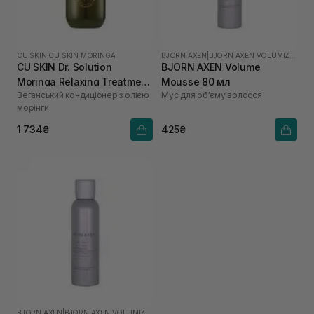
CU SKIN
|
CU SKIN MORINGA
BJORN AXEN
|
BJORN AXEN VOLUMIZING
CU SKIN Dr. Solution
BJORN AXEN Volume
Moringa Relaxing Treatment
Mousse 80 мл
Веганський кондиціонер з олією
Мус для об'єму волосся
400 мл
морінги
1 734₴
425₴
BJORN AXEN
|
BJORN AXEN VOLUMIZING