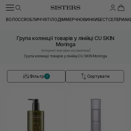
ВОЛОССЯ
ОБЛИЧЧЯ
ТІЛО
ДІМ
МЕРЧ
НОВИНКИ
БЕСТСЕЛЕРИ
АК
Група колекції товарів у лінійці CU SKIN
Moringa
|
Інтернет магазин косметики
Група колекції товарів у лінійці CU SKIN Moringa
Фільтр
Сортувати
1