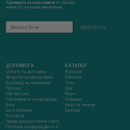
Підпишись на наші новини
та отримуй
знижку 5% на перше замовлення
Email
підписатись
ДОПОМОГА
КАТАЛОГ
Оплата та доставка
Волосся
Як зробити замовлення
Обличчя
Відповіді на запитання
Тіло
Про нас
Дім
ЗМІ про нас
Мерч
Сертифікати та нагороди
Новинки
Блог
Акції та знижки
Бюті словник
Бренди
Контакти
Умови використання сайту
Політика конфіденційності