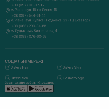
+38 (097) 101-97-16
м. Рівне, вул. 16-го Липня, 15
+38 (097) 544-61-44
м. Рівне, вул. Кулика і Гудачека, 23 (ТЦ Екватор)
+38 (068) 209-34-88
м. Луцьк, вул. Винниченка, 4
+38 (098) 076-60-62
СОЦІАЛЬНІ МЕРЕЖІ
Sisters Hair
Sisters Skin
Distribution
Cosmetology
Завантажуйте мобільний додаток