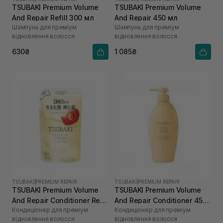
TSUBAKI Premium Volume
TSUBAKI Premium Volume
And Repair Refill 300 мл
And Repair 450 мл
Шампунь для преміум
Шампунь для преміум
відновлення волосся
відновлення волосся
630₴
1 085₴
TSUBAKI
|
PREMIUM REPAIR
TSUBAKI
|
PREMIUM REPAIR
TSUBAKI Premium Volume
TSUBAKI Premium Volume
And Repair Conditioner Refill
And Repair Conditioner 450
Кондиціонер для преміум
Кондиціонер для преміум
300 мл
мл
відновлення волосся
відновлення волосся