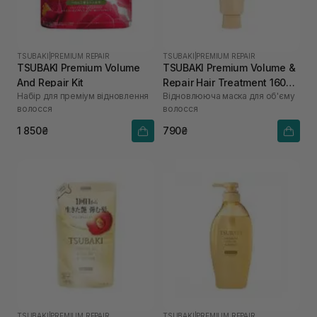
TSUBAKI
|
PREMIUM REPAIR
TSUBAKI
|
PREMIUM REPAIR
TSUBAKI Premium Volume
TSUBAKI Premium Volume &
And Repair Kit
Repair Hair Treatment 160
Набір для преміум відновлення
Відновлююча маска для об'єму
мл
волосся
волосся
1 850₴
790₴
TSUBAKI
|
PREMIUM REPAIR
TSUBAKI
|
PREMIUM REPAIR