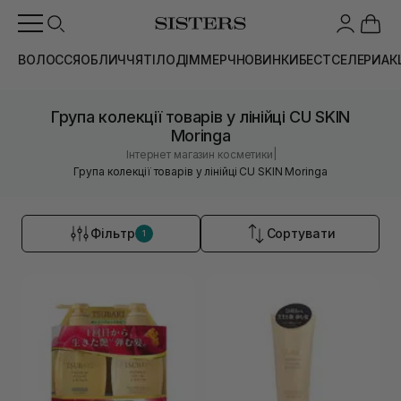
ВОЛОССЯ
ОБЛИЧЧЯ
ТІЛО
ДІМ
МЕРЧ
НОВИНКИ
БЕСТСЕЛЕРИ
АК
Група колекції товарів у лінійці CU SKIN
Moringa
|
Інтернет магазин косметики
Група колекції товарів у лінійці CU SKIN Moringa
Фільтр
Сортувати
1