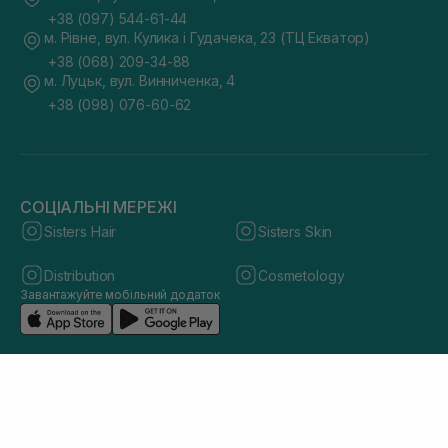
+38 (097) 544-61-44
м. Рівне, вул. Кулика і Гудачека, 23 (ТЦ Екватор)
+38 (068) 209-34-88
м. Луцьк, вул. Винниченка, 4
+38 (098) 076-60-62
СОЦІАЛЬНІ МЕРЕЖІ
Sisters Hair
Sisters Skin
Distribution
Cosmetology
Завантажуйте мобільний додаток
© 2026 sisters.co.ua. Всі права захищено