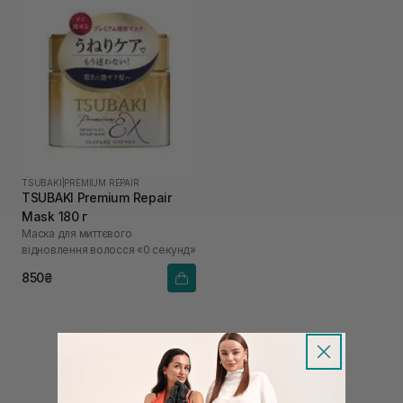
TSUBAKI
|
PREMIUM REPAIR
TSUBAKI Premium Repair
Mask 180 г
Маска для миттєвого
відновлення волосся «0 секунд»
850₴