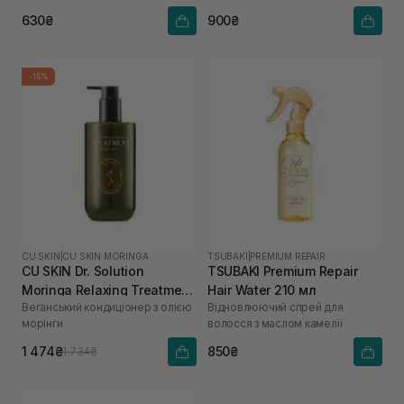
630₴
900₴
-15%
CU SKIN
|
CU SKIN MORINGA
TSUBAKI
|
PREMIUM REPAIR
CU SKIN Dr. Solution
TSUBAKI Premium Repair
Moringa Relaxing Treatment
Hair Water 210 мл
Веганський кондиціонер з олією
Відновлюючий спрей для
400 мл
морінги
волосся з маслом камелії
1 474₴
850₴
1 734₴