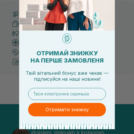
Безкоштовна доставка від 3000 UAH
Безпечні способи оплати
Тільки оригінальна косметика
Система бонусів та лояльності
ОТРИМАЙ ЗНИЖКУ
Кращі ціни та топ товари
НА ПЕРШЕ ЗАМОВЛЕНЯ
Рекомендації від косметологів
Твій вітальний бонус вже чекає —
підписуйся
на
наші новини!
email
Отримати знижку
@sisters_stelmakh в Instagram