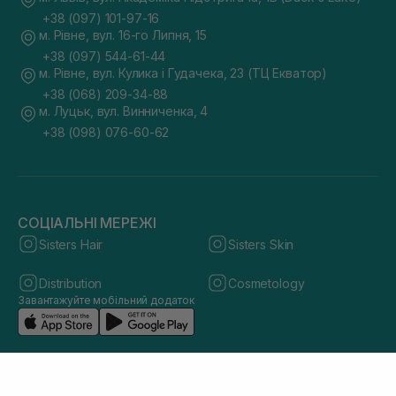
+38 (097) 101-97-16
м. Рівне, вул. 16-го Липня, 15
+38 (097) 544-61-44
м. Рівне, вул. Кулика і Гудачека, 23 (ТЦ Екватор)
+38 (068) 209-34-88
м. Луцьк, вул. Винниченка, 4
+38 (098) 076-60-62
СОЦІАЛЬНІ МЕРЕЖІ
Sisters Hair
Sisters Skin
Distribution
Cosmetology
Завантажуйте мобільний додаток