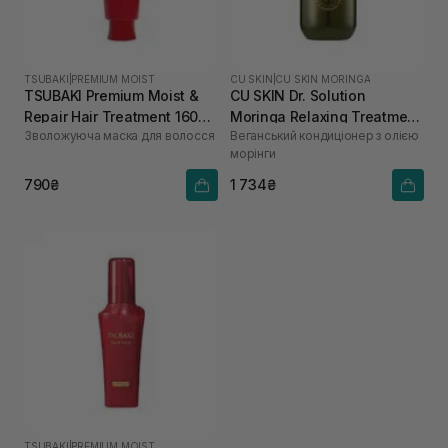
TSUBAKI
|
PREMIUM MOIST
CU SKIN
|
CU SKIN MORINGA
TSUBAKI Premium Moist &
CU SKIN Dr. Solution
Repair Hair Treatment 160
Moringa Relaxing Treatment
Зволожуюча маска для волосся
Веганський кондиціонер з олією
мл
400 мл
морінги
790₴
1 734₴
TSUBAKI
|
PREMIUM MOIST