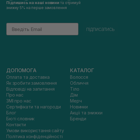
Підпишись на наші новини
та отримуй
знижку 5% на перше замовлення
Email
підписатись
ДОПОМОГА
КАТАЛОГ
Оплата та доставка
Волосся
Як зробити замовлення
Обличчя
Відповіді на запитання
Тіло
Про нас
Дім
ЗМІ про нас
Мерч
Сертифікати та нагороди
Новинки
Блог
Акції та знижки
Бюті словник
Бренди
Контакти
Умови використання сайту
Політика конфіденційності