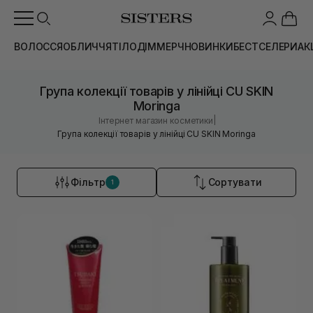
ВОЛОССЯ
ОБЛИЧЧЯ
ТІЛО
ДІМ
МЕРЧ
НОВИНКИ
БЕСТСЕЛЕРИ
АК
Група колекції товарів у лінійці CU SKIN
Moringa
|
Інтернет магазин косметики
Група колекції товарів у лінійці CU SKIN Moringa
Фільтр
Сортувати
1