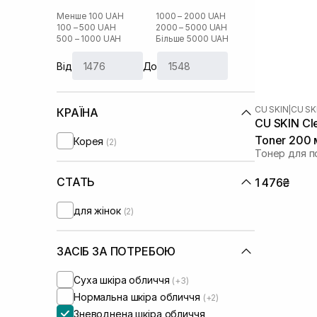
Менше 100 UAH
1000 – 2000 UAH
100 – 500 UAH
2000 – 5000 UAH
500 – 1000 UAH
Більше 5000 UAH
Від
До
CU SKIN
|
CU SK
КРАЇНА
CU SKIN Cl
Toner 200 
Корея
(2)
Тонер для п
СТАТЬ
1 476₴
для жінок
(2)
ЗАСІБ ЗА ПОТРЕБОЮ
Суха шкіра обличчя
(+3)
Нормальна шкіра обличчя
(+2)
Зневоднена шкіра обличчя