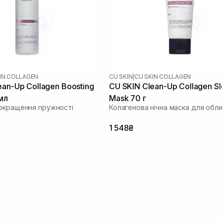
IN COLLAGEN
CU SKIN
|
CU SKIN COLLAGEN
ean-Up Collagen Boosting
CU SKIN Сlean-Up Collagen S
мл
Mask 70 г
окращення пружності
Колагенова нічна маска для обл
1 548₴