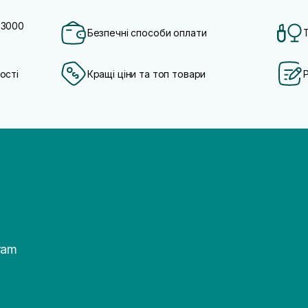
 3000
Безпечні способи оплати
ості
Кращі ціни та топ товари
ram