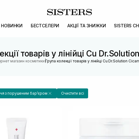
НОВИНКИ
БЕСТСЕЛЕРИ
АКЦІЇ ТА ЗНИЖКИ
SISTERS CH
екції товарів у лінійці Cu Dr.Solutio
|
ернет магазин косметики
Група колекції товарів у лінійці Cu Dr.Solution Cica
чя з порушеним барʼєром
Очистити всі