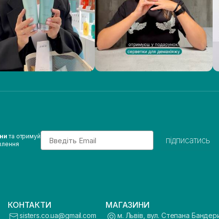
Email
ини
та отримуй
підписатись
влення
КОНТАКТИ
МАГАЗИНИ
sisters.co.ua@gmail.com
м. Львів, вул. Степана Бандер