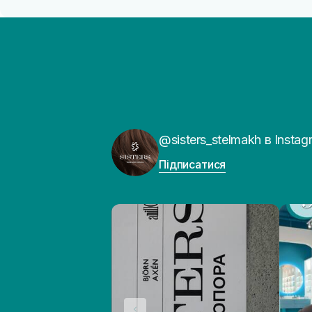
@sisters_stelmakh в Instag
Підписатися