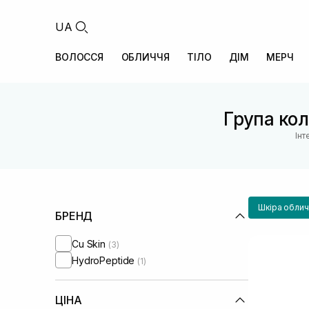
UA
ВОЛОССЯ
ОБЛИЧЧЯ
ТІЛО
ДІМ
МЕРЧ
Група кол
Інт
Шкіра облич
БРЕНД
Cu Skin
(3)
HydroPeptide
(1)
ЦІНА