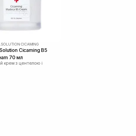
.SOLUTION CICAMING
Solution Cicaming B5
eam 70 мл
ий крем з центелою і