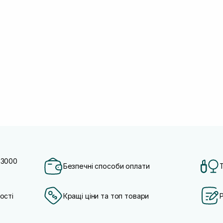
 3000
Безпечні способи оплати
ості
Кращі ціни та топ товари