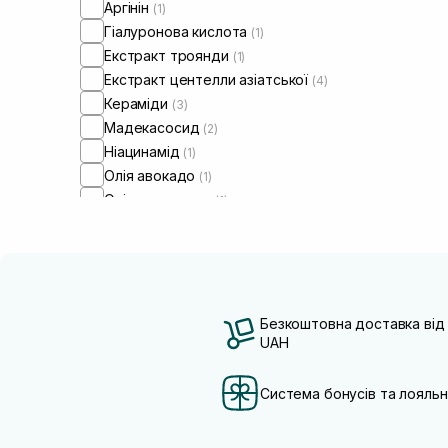
Аргінін
(1)
Гіалуронова кислота
(1)
Екстракт троянди
(1)
Екстракт центелли азіатської
(4)
Кераміди
(3)
Мадекасосид
(2)
Ніацинамід
(1)
Олія авокадо
(1)
Олія соняшнику
(1)
Пантенол
(2)
Сквалан
(1)
Безкоштовна доставка від
UAH
Система бонусів та лояльн