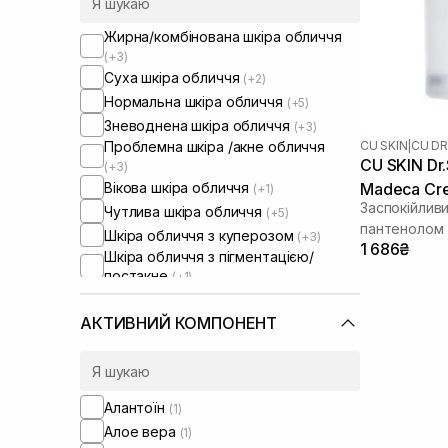
Жирна/комбінована шкіра обличчя
(+3)
Суха шкіра обличчя
(+2)
Нормальна шкіра обличчя
(+5)
Зневоднена шкіра обличчя
(+3)
CU SKIN
|
CU DR
Проблемна шкіра /акне обличчя
CU SKIN Dr.
(+3)
Вікова шкіра обличчя
Madeca Cr
(+1)
Заспокійлив
Чутлива шкіра обличчя
(+5)
пантенолом
Шкіра обличчя з куперозом
(+3)
1 686₴
Шкіра обличчя з пігментацією/
постакне
(+1)
Шкіра обличчя з розширеними
порами
(+2)
АКТИВНИЙ КОМПОНЕНТ
Шкіра обличчя з порушеним
барʼєром
Шкіра обличчя з порушеним
мікробіомом
(+4)
Алантоїн
(1)
Алое вера
(1)