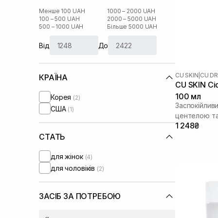
Менше 100 UAH
1000 – 2000 UAH
100 – 500 UAH
2000 – 5000 UAH
500 – 1000 UAH
Більше 5000 UAH
Від
До
CU SKIN
|
CU DR
КРАЇНА
CU SKIN Ci
100 мл
Корея
(2)
Заспокійлив
США
(1)
центелою т
1 248₴
СТАТЬ
для жінок
(4)
для чоловіків
(2)
ЗАСІБ ЗА ПОТРЕБОЮ