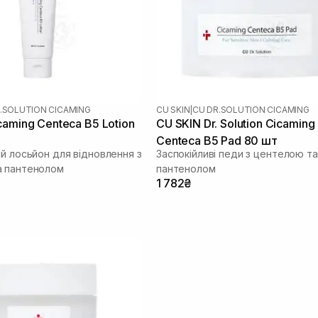
.SOLUTION CICAMING
CU SKIN
|
CU DR.SOLUTION CICAMING
caming Centeca B5 Lotion
CU SKIN Dr. Solution Cicaming
Centeca B5 Pad 80 шт
ий лосьйон для відновлення з
Заспокійливі педи з центелою та
а пантенолом
пантенолом
1 782₴