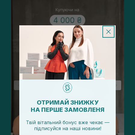
ОТРИМАЙ ЗНИЖКУ
НА ПЕРШЕ ЗАМОВЛЕНЯ
Твій вітальний бонус вже чекає —
підписуйся
на
наші новини!