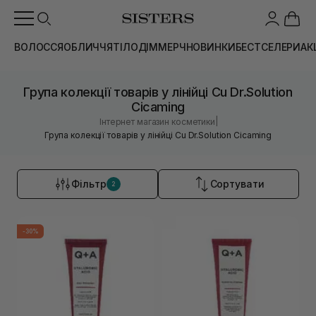
ВОЛОССЯ
ОБЛИЧЧЯ
ТІЛО
ДІМ
МЕРЧ
НОВИНКИ
БЕСТСЕЛЕРИ
АК
Група колекції товарів у лінійці Cu Dr.Solution
Cicaming
|
Інтернет магазин косметики
Група колекції товарів у лінійці Cu Dr.Solution Cicaming
Фільтр
Сортувати
2
-30%