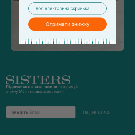
email
Отримати знижку
Підпишись на наші новини
та отримуй
знижку 5% на перше замовлення
Email
підписатись