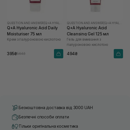
QUESTION AND ANSWER
|
Q+A HYALURONIC ACID
QUESTION AND ANSWER
|
Q+A HYALURONIC ACID
Q+A Hyaluronic Acid Daily
Q+A Hyaluronic Acid
Moisturiser 75 мл
Cleansing Gel 125 мл
Крем з гіалуроновою кислотою
Гель для вмивання з
гіалуроновою кислотою
395₴
494₴
564₴
Безкоштовна доставка від 3000 UAH
Безпечні способи оплати
Тільки оригінальна косметика