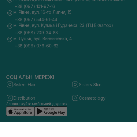
+38 (097) 101-97-16
м. Рівне, вул. 16-го Липня, 15
+38 (097) 544-61-44
м. Рівне, вул. Кулика і Гудачека, 23 (ТЦ Екватор)
+38 (068) 209-34-88
м. Луцьк, вул. Винниченка, 4
+38 (098) 076-60-62
СОЦІАЛЬНІ МЕРЕЖІ
Sisters Hair
Sisters Skin
Distribution
Cosmetology
Завантажуйте мобільний додаток