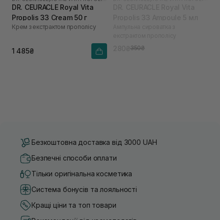
DR. CEURACLE Royal Vita
DR. CEURACLE Royal Vita
Propolis 33 Cream 50 г
Propolis 33 Ampoule 5 мл
Крем з екстрактом прополісу
Ампульна сироватка з
екстрактом прополісу
280₴
350₴
1 485₴
Безкоштовна доставка від 3000 UAH
Безпечні способи оплати
Тільки оригінальна косметика
Система бонусів та лояльності
Кращі ціни та топ товари