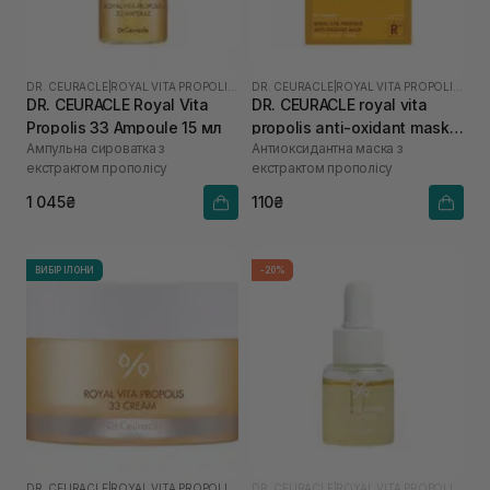
DR. CEURACLE
|
ROYAL VITA PROPOLIS 33
DR. CEURACLE
|
ROYAL VITA PROPOLIS 33
DR. CEURACLE Royal Vita
DR. CEURACLE royal vita
Propolis 33 Ampoule 15 мл
propolis anti-oxidant mask 1
Ампульна сироватка з
Антиоксидантна маска з
шт
екстрактом прополісу
екстрактом прополісу
1 045₴
110₴
ВИБІР ІЛОНИ
-20%
DR. CEURACLE
|
ROYAL VITA PROPOLIS 33
DR. CEURACLE
|
ROYAL VITA PROPOLIS 33