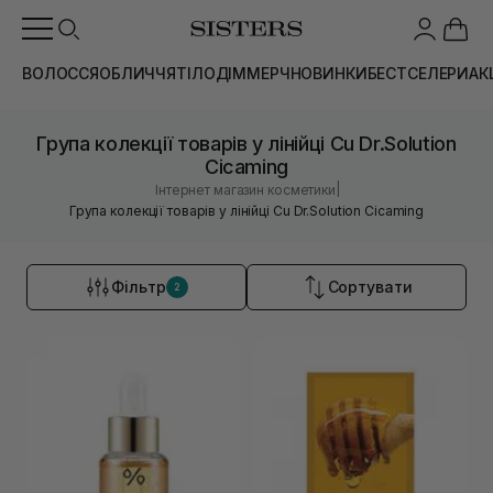
ВОЛОССЯ
ОБЛИЧЧЯ
ТІЛО
ДІМ
МЕРЧ
НОВИНКИ
БЕСТСЕЛЕРИ
АК
Група колекції товарів у лінійці Cu Dr.Solution
Cicaming
|
Інтернет магазин косметики
Група колекції товарів у лінійці Cu Dr.Solution Cicaming
Фільтр
Сортувати
2