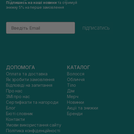
Підпишись на наші новини
та отримуй
знижку 5% на перше замовлення
Email
підписатись
ДОПОМОГА
КАТАЛОГ
Оплата та доставка
Волосся
Як зробити замовлення
Обличчя
Відповіді на запитання
Тіло
Про нас
Дім
ЗМІ про нас
Мерч
Сертифікати та нагороди
Новинки
Блог
Акції та знижки
Бюті словник
Бренди
Контакти
Умови використання сайту
Політика конфіденційності