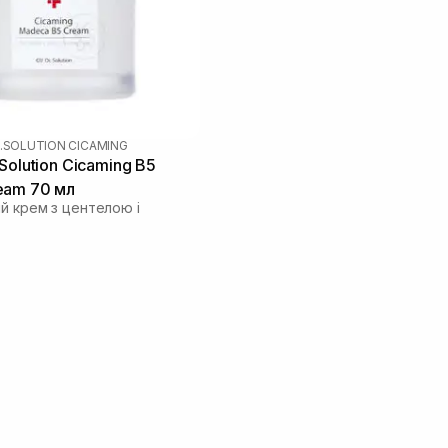
.SOLUTION CICAMING
Solution Cicaming B5
eam 70 мл
ий крем з центелою і