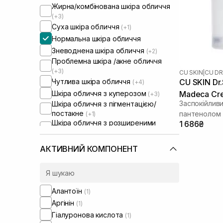
Жирна/комбінована шкіра обличчя
(+3)
Суха шкіра обличчя
(+1)
Нормальна шкіра обличчя
Зневоднена шкіра обличчя
(+2)
Проблемна шкіра /акне обличчя
(+3)
CU SKIN
|
CU DR
Чутлива шкіра обличчя
CU SKIN Dr.
(+4)
Шкіра обличчя з куперозом
Madeca Cr
(+3)
Заспокійлив
Шкіра обличчя з пігментацією/
постакне
пантенолом
(+1)
Шкіра обличчя з розширеними
1 686₴
порами
(+2)
Шкіра обличчя з порушеним
АКТИВНИЙ КОМПОНЕНТ
барʼєром
(+3)
Шкіра обличчя з порушеним
мікробіомом
(+3)
Алантоїн
(1)
Аргінін
(1)
Гіалуронова кислота
(1)