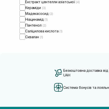
Екстракт центелли азіатської
(4)
Кераміди
(3)
Мадекасосид
(2)
Ніацинамід
(1)
Пантенол
(2)
Саліцилова кислота
(1)
Сквалан
(1)
Безкоштовна доставка від
UAH
Система бонусів та лояльн