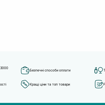
 3000
Безпечні способи оплати
ості
Кращі ціни та топ товари