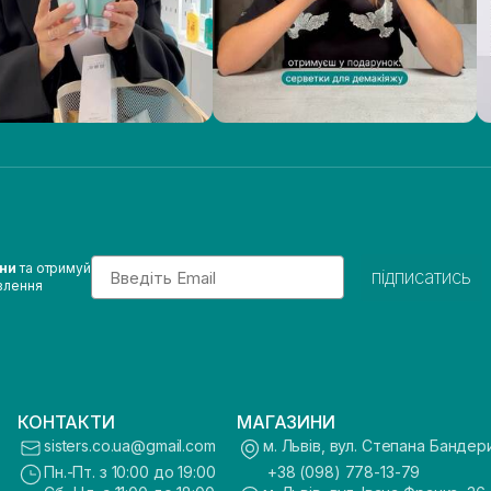
Email
ини
та отримуй
підписатись
влення
КОНТАКТИ
МАГАЗИНИ
sisters.co.ua@gmail.com
м. Львів, вул. Степана Бандер
Пн.-Пт. з 10:00 до 19:00
+38 (098) 778-13-79