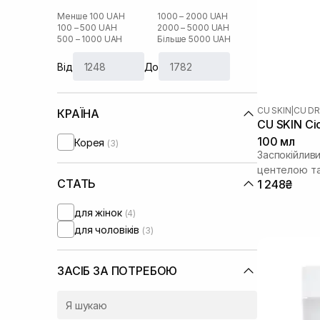
Менше 100 UAH
1000 – 2000 UAH
100 – 500 UAH
2000 – 5000 UAH
500 – 1000 UAH
Більше 5000 UAH
Від
До
CU SKIN
|
CU DR
КРАЇНА
CU SKIN Ci
100 мл
Корея
(3)
Заспокійлив
центелою т
СТАТЬ
1 248₴
для жінок
(4)
для чоловіків
(3)
ЗАСІБ ЗА ПОТРЕБОЮ