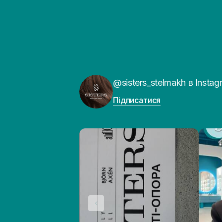
@sisters_stelmakh в Instag
Підписатися