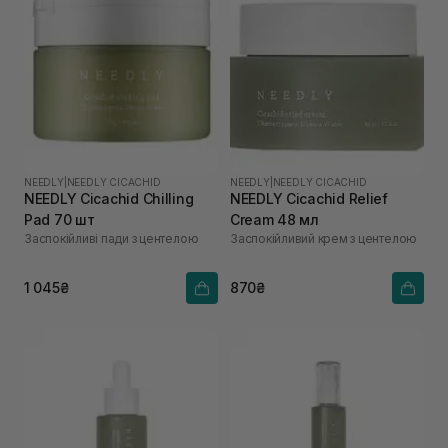
NEEDLY
|
NEEDLY CICACHID
NEEDLY
|
NEEDLY CICACHID
NEEDLY Cicachid Chilling
NEEDLY Cicachid Relief
Pad 70 шт
Cream 48 мл
Заспокійливі пади з центелою
Заспокійливий крем з центелою
1 045₴
870₴