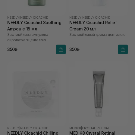
NEEDLY
|
NEEDLY CICACHID
NEEDLY
|
NEEDLY CICACHID
NEEDLY Cicachid Soothing
NEEDLY Cicachid Relief
Ampoule 15 мл
Cream 20 мл
Заспокійлива ампульна
Заспокійливий крем з центелою
сироватка з центелою
350₴
350₴
NEEDLY
|
NEEDLY CICACHID
MEDIK8
|
CRYSTAL RETINAL
NEEDLY Cicachid Chilling
MEDIK8 Crystal Retinal