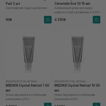
Pad 2 шт
Ceramide Eye 10 15 мл
Заспокійливі пади з центелою
Антивіковий крем для шкіри
навколо очей з вітаміном А 0,10%
90₴
4 250₴
MEDIK8
|
CRYSTAL RETINAL
MEDIK8
|
CRYSTAL RETINAL
MEDIK8 Crystal Retinal 1 30
MEDIK8 Crystal Retinal 10 30
мл
мл
Нічна сироватка зі стабільним
Нічна сироватка зі стабільним
ретиналем 0,01%
ретиналем 0,10%