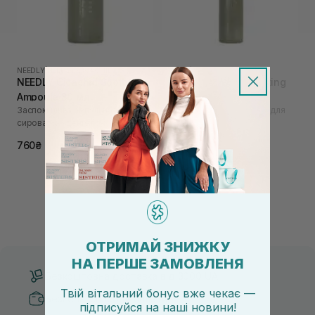
NEEDLY
|
NEEDLY CICACHID
NEEDLY
|
NEEDLY CICACHID
NEEDLY Cicachid Soothing
NEEDLY Cicachid Relaxing
Ampoule 30 мл
Mist 100 мл
Заспокійлива ампульна
Заспокійливий тонер-міст для
сироватка з центелою
обличчя
750₴
760₴
ОТРИМАЙ ЗНИЖКУ
НА ПЕРШЕ ЗАМОВЛЕНЯ
Безкоштовна доставка від 3000 UAH
Твій вітальний бонус вже чекає —
Безпечні способи оплати
підписуйся
на
наші новини!