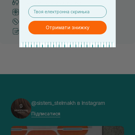
Тільки оригінальна косметика
email
Система бонусів та лояльності
Кращі ціни та топ товари
Отримати знижку
Рекомендації від косметологів
@sisters_stelmakh в Instagram
Підписатися