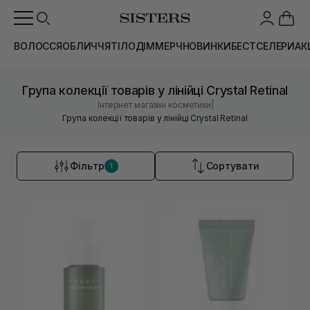
ВОЛОССЯ
ОБЛИЧЧЯ
ТІЛО
ДІМ
МЕРЧ
НОВИНКИ
БЕСТСЕЛЕРИ
АК
Група колекції товарів у лінійці Crystal Retinal
|
Інтернет магазин косметики
Група колекції товарів у лінійці Crystal Retinal
Фільтр
Сортувати
1