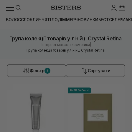
ВОЛОССЯ
ОБЛИЧЧЯ
ТІЛО
ДІМ
МЕРЧ
НОВИНКИ
БЕСТСЕЛЕРИ
АК
Група колекції товарів у лінійці Crystal Retinal
|
Інтернет магазин косметики
Група колекції товарів у лінійці Crystal Retinal
Фільтр
Сортувати
1
ВИБІР ОКСАНИ