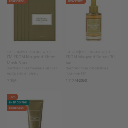
ПОДАРУНОК
ПОДАРУНОК
I'M FROM
|
I'M FROM MUGWORT
I'M FROM
|
I'M FROM MUGWORT
I'M FROM Mugwort Sheet
FROM Mugwort Serum 30
Mask 5 шт
мл
Заспокійлива тканинна маска з
Заспокійлива сироватка з
екстрактом полину
полином I`M
795₴
1 112₴
1 235₴
-35%
ВИБІР ОКСАНИ
ПОДАРУНОК