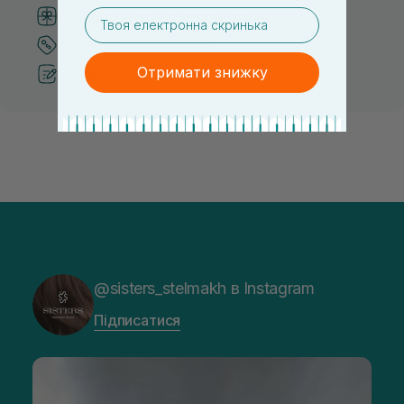
email
Система бонусів та лояльності
Кращі ціни та топ товари
Отримати знижку
Рекомендації від косметологів
@sisters_stelmakh в Instagram
Підписатися