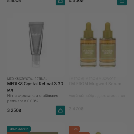
5 500₴
4 300₴
MEDIK8
|
CRYSTAL RETINAL
I'M FROM
|
I'M FROM MUGWORT
MEDIK8 Crystal Retinal 3 30
I`M FROM Mugwort Serum
мл
Нічна сироватка зі стабільним
Акційний набір з двох сироваток
ретиналем 0.03%
2 470₴
3 250₴
ВИБІР ОКСАНИ
-10%