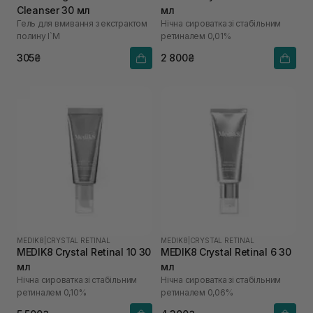
Cleanser 30 мл
мл
Гель для вмивання з екстрактом
Нічна сироватка зі стабільним
полину I`M
ретиналем 0,01%
305₴
2 800₴
MEDIK8
|
CRYSTAL RETINAL
MEDIK8
|
CRYSTAL RETINAL
MEDIK8 Crystal Retinal 10 30
MEDIK8 Crystal Retinal 6 30
мл
мл
Нічна сироватка зі стабільним
Нічна сироватка зі стабільним
ретиналем 0,10%
ретиналем 0,06%