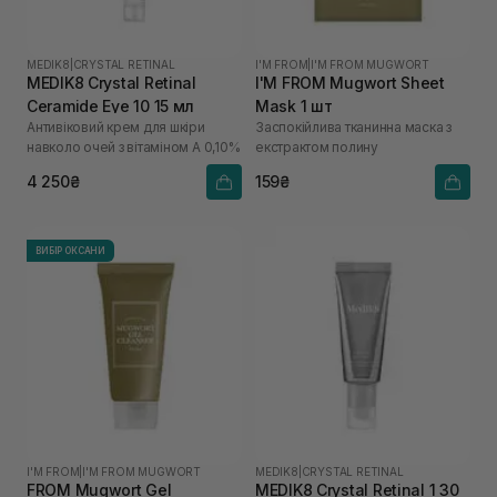
MEDIK8
|
CRYSTAL RETINAL
I'M FROM
|
I'M FROM MUGWORT
MEDIK8 Crystal Retinal
I'M FROM Mugwort Sheet
Ceramide Eye 10 15 мл
Mask 1 шт
Антивіковий крем для шкіри
Заспокійлива тканинна маска з
навколо очей з вітаміном А 0,10%
екстрактом полину
4 250₴
159₴
ВИБІР ОКСАНИ
I'M FROM
|
I'M FROM MUGWORT
MEDIK8
|
CRYSTAL RETINAL
FROM Mugwort Gel
MEDIK8 Crystal Retinal 1 30