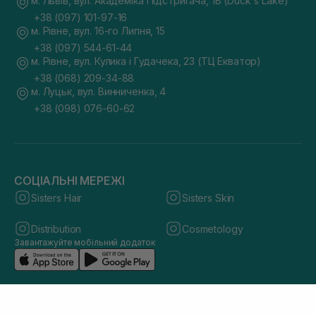
м. Львів, вул. Академіка Підстригача, 1В (Duck's Lake)
+38 (097) 101-97-16
м. Рівне, вул. 16-го Липня, 15
+38 (097) 544-61-44
м. Рівне, вул. Кулика і Гудачека, 23 (ТЦ Екватор)
+38 (068) 209-34-88
м. Луцьк, вул. Винниченка, 4
+38 (098) 076-60-62
СОЦІАЛЬНІ МЕРЕЖІ
Sisters Hair
Sisters Skin
Distribution
Cosmetology
Завантажуйте мобільний додаток