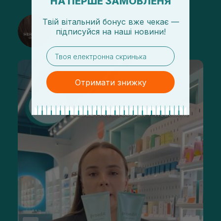
НА ПЕРШЕ ЗАМОВЛЕНЯ
Твій вітальний бонус вже чекає —
@sisters_stelmakh в Instagram
підписуйся
на
наші новини!
Підписатися
email
Отримати знижку