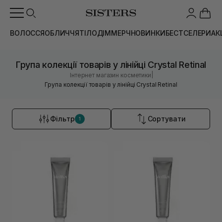
ВОЛОССЯ
ОБЛИЧЧЯ
ТІЛО
ДІМ
МЕРЧ
НОВИНКИ
БЕСТСЕЛЕРИ
АК
Група колекції товарів у лінійці Crystal Retinal
|
Інтернет магазин косметики
Група колекції товарів у лінійці Crystal Retinal
Фільтр
Сортувати
1