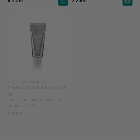
4 300₴
3 250₴
MEDIK8
|
CRYSTAL RETINAL
MEDIK8 Crystal Retinal 1 30
мл
Нічна сироватка зі стабільним
ретиналем 0,01%
2 800₴