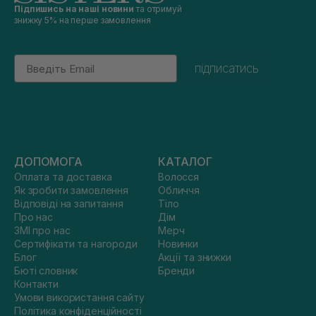
Підпишись на наші новини
та отримуй
знижку 5% на перше замовлення
Email
підписатись
ДОПОМОГА
КАТАЛОГ
Оплата та доставка
Волосся
Як зробити замовлення
Обличчя
Відповіді на запитання
Тіло
Про нас
Дім
ЗМІ про нас
Мерч
Сертифікати та нагороди
Новинки
Блог
Акції та знижки
Бюті словник
Бренди
Контакти
Умови використання сайту
Політика конфіденційності