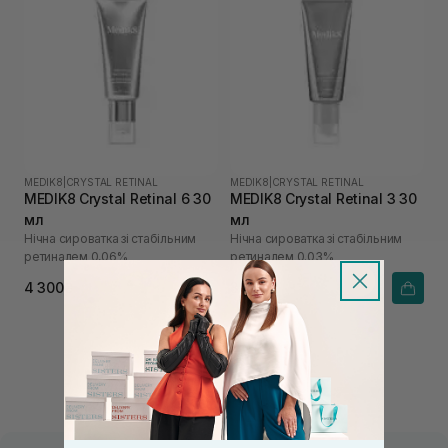
MEDIK8
|
CRYSTAL RETINAL
MEDIK8
|
CRYSTAL RETINAL
MEDIK8 Crystal Retinal 6 30
MEDIK8 Crystal Retinal 3 30
мл
мл
Нічна сироватка зі стабільним
Нічна сироватка зі стабільним
ретиналем 0,06%
ретиналем 0.03%
4 300₴
3 250₴