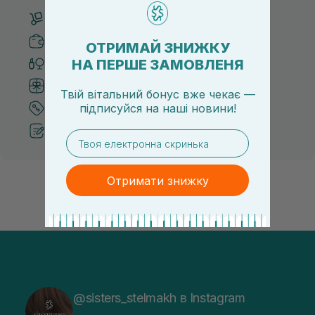
Безкоштовна доставка від 3000 UAH
Безпечні способи оплати
ОТРИМАЙ ЗНИЖКУ
НА ПЕРШЕ ЗАМОВЛЕНЯ
Тільки оригінальна косметика
Система бонусів та лояльності
Твій вітальний бонус вже чекає —
підписуйся
на
наші новини!
Кращі ціни та топ товари
Рекомендації від косметологів
email
Отримати знижку
@sisters_stelmakh в Instagram