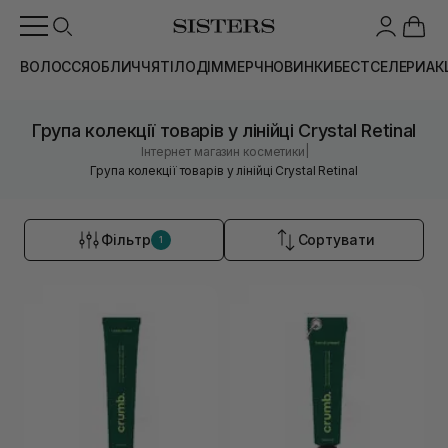
ВОЛОССЯ
ОБЛИЧЧЯ
ТІЛО
ДІМ
МЕРЧ
НОВИНКИ
БЕСТСЕЛЕРИ
АК
Група колекції товарів у лінійці Crystal Retinal
|
Інтернет магазин косметики
Група колекції товарів у лінійці Crystal Retinal
Фільтр
Сортувати
1