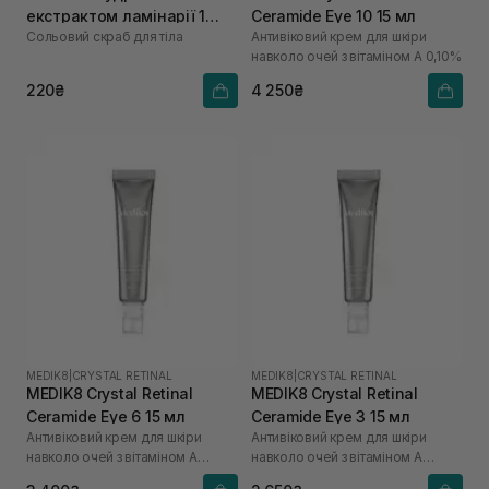
екстрактом ламінарії 1
Ceramide Eye 10 15 мл
Сольовий скраб для тіла
Антивіковий крем для шкіри
саше х 60 г
навколо очей з вітаміном А 0,10%
220₴
4 250₴
MEDIK8
|
CRYSTAL RETINAL
MEDIK8
|
CRYSTAL RETINAL
MEDIK8 Crystal Retinal
MEDIK8 Crystal Retinal
Ceramide Eye 6 15 мл
Ceramide Eye 3 15 мл
Антивіковий крем для шкіри
Антивіковий крем для шкіри
навколо очей з вітаміном А
навколо очей з вітаміном А
0,06%
0,03%