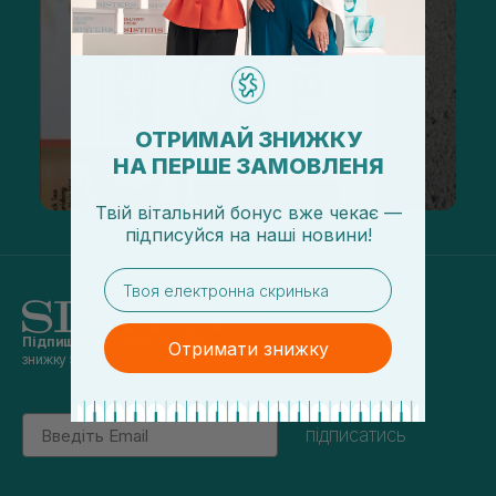
ОТРИМАЙ ЗНИЖКУ
НА ПЕРШЕ ЗАМОВЛЕНЯ
Твій вітальний бонус вже чекає —
підписуйся
на
наші новини!
email
Підпишись на наші новини
та отримуй
Отримати знижку
знижку 5% на перше замовлення
Email
підписатись