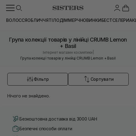
ВОЛОССЯ
ОБЛИЧЧЯ
ТІЛО
ДІМ
МЕРЧ
НОВИНКИ
БЕСТСЕЛЕРИ
АК
Група колекції товарів у лінійці CRUMB Lemon
+ Basil
|
Інтернет магазин косметики
Група колекції товарів у лінійці CRUMB Lemon + Basil
Фільтр
Сортувати
Нічого не знайдено.
Безкоштовна доставка від 3000 UAH
Безпечні способи оплати