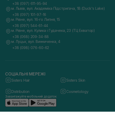
+38 (097) 611-95-94
м. Львів, вул. Академіка Підстригача, 1В (Duck's Lake)
+38 (097) 101-97-16
м. Рівне, вул. 16-го Липня, 15
+38 (097) 544-61-44
м. Рівне, вул. Кулика і Гудачека, 23 (ТЦ Екватор)
+38 (068) 209-34-88
м. Луцьк, вул. Винниченка, 4
+38 (098) 076-60-62
СОЦІАЛЬНІ МЕРЕЖІ
Sisters Hair
Sisters Skin
Distribution
Cosmetology
Завантажуйте мобільний додаток