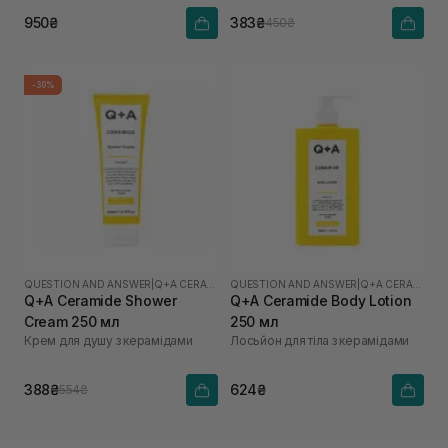
950₴
383₴
450₴
-30%
QUESTION AND ANSWER
|
Q+A CERAMIDE
QUESTION AND ANSWER
|
Q+A CERAMIDE
Q+A Ceramide Shower
Q+A Ceramide Body Lotion
Cream 250 мл
250 мл
Крем для душу з керамідами
Лосьйон для тіла з керамідами
388₴
624₴
554₴