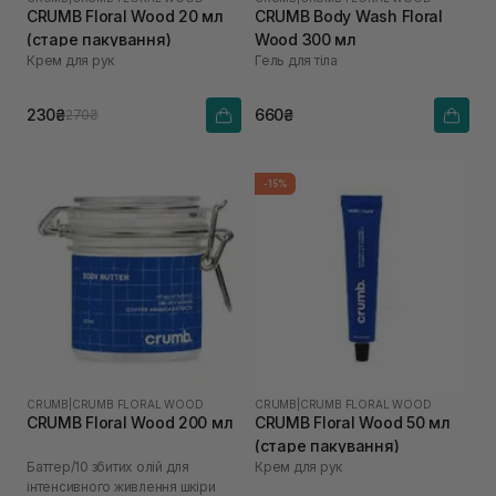
CRUMB Floral Wood 20 мл
CRUMB Body Wash Floral
(старе пакування)
Wood 300 мл
Крем для рук
Гель для тіла
230₴
660₴
270₴
-15%
CRUMB
|
CRUMB FLORAL WOOD
CRUMB
|
CRUMB FLORAL WOOD
CRUMB Floral Wood 200 мл
CRUMB Floral Wood 50 мл
(старе пакування)
Баттер/10 збитих олій для
Крем для рук
інтенсивного живлення шкіри