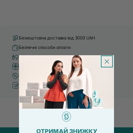
Безкоштовна доставка від 3000 UAH
Безпечні способи оплати
Тільки оригінальна косметика
Система бонусів та лояльності
Кращі ціни та топ товари
Рекомендації від косметологів
ОТРИМАЙ ЗНИЖКУ