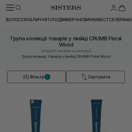
ВОЛОССЯ
ОБЛИЧЧЯ
ТІЛО
ДІМ
МЕРЧ
НОВИНКИ
БЕСТСЕЛЕРИ
АК
Група колекції товарів у лінійці CRUMB Floral
Wood
|
Інтернет магазин косметики
Група колекції товарів у лінійці CRUMB Floral Wood
Фільтр
Сортувати
1