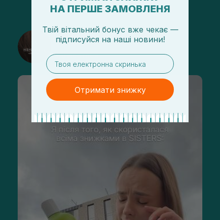
НА ПЕРШЕ ЗАМОВЛЕНЯ
Твій вітальний бонус вже чекає —
@sisters_stelmakh в Instagram
підписуйся
на
наші новини!
Підписатися
email
Отримати знижку