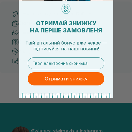
Безкоштовна доставка від 3000 UAH
ОТРИМАЙ ЗНИЖКУ
Безпечні способи оплати
НА ПЕРШЕ ЗАМОВЛЕНЯ
Тільки оригінальна косметика
Система бонусів та лояльності
Твій вітальний бонус вже чекає —
підписуйся
на
наші новини!
Кращі ціни та топ товари
email
Рекомендації від косметологів
Отримати знижку
@sisters_stelmakh в Instagram