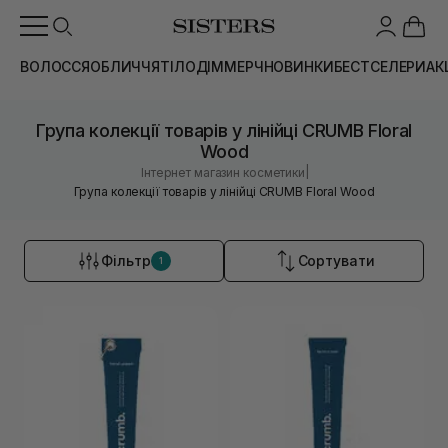
ВОЛОССЯ
ОБЛИЧЧЯ
ТІЛО
ДІМ
МЕРЧ
НОВИНКИ
БЕСТСЕЛЕРИ
АК
Група колекції товарів у лінійці CRUMB Floral
Wood
|
Інтернет магазин косметики
Група колекції товарів у лінійці CRUMB Floral Wood
Фільтр
Сортувати
1