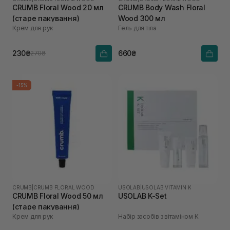
CRUMB Floral Wood 20 мл
CRUMB Body Wash Floral
(старе пакування)
Wood 300 мл
Крем для рук
Гель для тіла
230₴
660₴
270₴
-15%
CRUMB
|
CRUMB FLORAL WOOD
USOLAB
|
USOLAB VITAMIN K
CRUMB Floral Wood 50 мл
USOLAB K-Set
(старе пакування)
Крем для рук
Набір засобів з вітаміном К