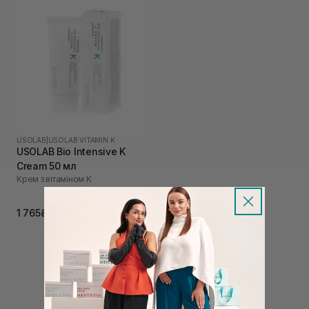
USOLAB
|
USOLAB VITAMIN K
USOLAB Bio Intensive K
Cream 50 мл
Крем з вітаміном К
1 765₴