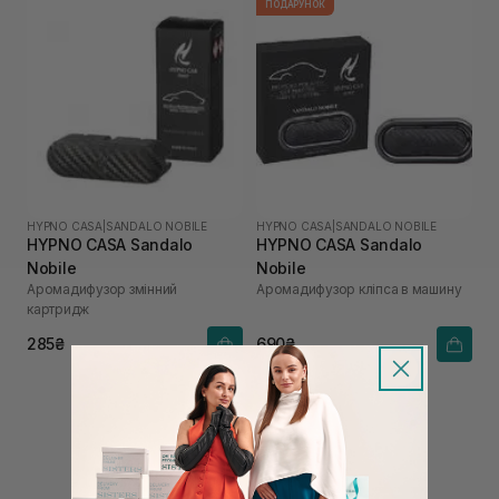
ПОДАРУНОК
HYPNO CASA
|
SANDALO NOBILE
HYPNO CASA
|
SANDALO NOBILE
HYPNO CASA Sandalo
HYPNO CASA Sandalo
Nobile
Nobile
Аромадифузор змінний
Аромадифузор кліпса в машину
картридж
285₴
690₴