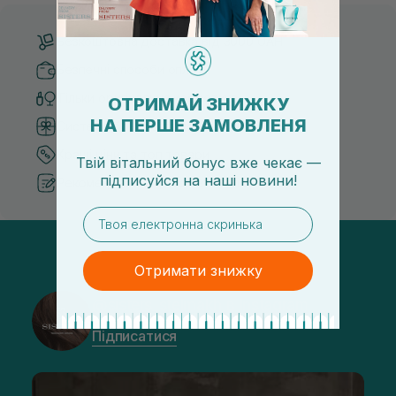
Безкоштовна доставка від 3000 UAH
Безпечні способи оплати
Тільки оригінальна косметика
ОТРИМАЙ ЗНИЖКУ
НА ПЕРШЕ ЗАМОВЛЕНЯ
Система бонусів та лояльності
Кращі ціни та топ товари
Твій вітальний бонус вже чекає —
підписуйся
на
наші новини!
Рекомендації від косметологів
email
Отримати знижку
@sisters_stelmakh в Instagram
Підписатися