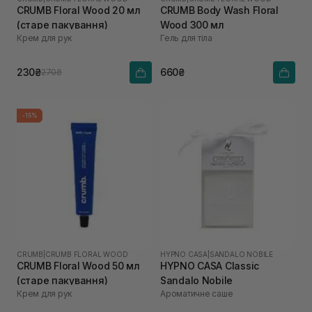
CRUMB Floral Wood 20 мл
CRUMB Body Wash Floral
(старе пакування)
Wood 300 мл
Крем для рук
Гель для тіла
230₴
660₴
270₴
-15%
CRUMB
|
CRUMB FLORAL WOOD
HYPNO CASA
|
SANDALO NOBILE
CRUMB Floral Wood 50 мл
HYPNO CASA Classic
(старе пакування)
Sandalo Nobile
Крем для рук
Ароматичне саше