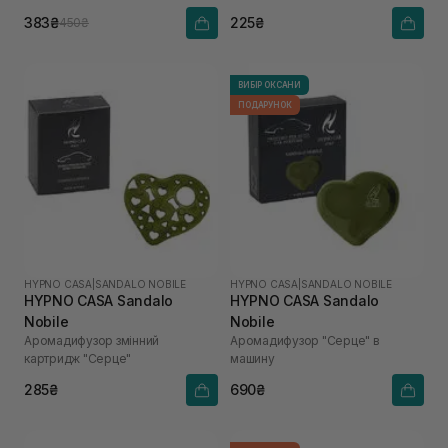
383₴
225₴
450₴
ВИБІР ОКСАНИ
ПОДАРУНОК
HYPNO CASA
|
SANDALO NOBILE
HYPNO CASA
|
SANDALO NOBILE
HYPNO CASA Sandalo
HYPNO CASA Sandalo
Nobile
Nobile
Аромадифузор змінний
Аромадифузор "Серце" в
картридж "Серце"
машину
285₴
690₴