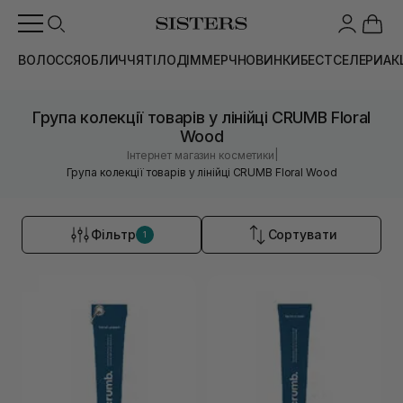
ВОЛОССЯ
ОБЛИЧЧЯ
ТІЛО
ДІМ
МЕРЧ
НОВИНКИ
БЕСТСЕЛЕРИ
АК
Група колекції товарів у лінійці CRUMB Floral
Wood
|
Інтернет магазин косметики
Група колекції товарів у лінійці CRUMB Floral Wood
Фільтр
Сортувати
1