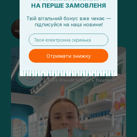
НА ПЕРШЕ ЗАМОВЛЕНЯ
Твій вітальний бонус вже чекає —
@sisters_stelmakh в Instagram
підписуйся
на
наші новини!
Підписатися
email
Отримати знижку