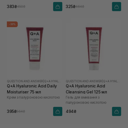
383₴
325₴
450₴
464₴
-30%
QUESTION AND ANSWER
|
Q+A HYALURONIC ACID
QUESTION AND ANSWER
|
Q+A HYALURONIC ACID
Q+A Hyaluronic Acid Daily
Q+A Hyaluronic Acid
Moisturiser 75 мл
Cleansing Gel 125 мл
Крем з гіалуроновою кислотою
Гель для вмивання з
гіалуроновою кислотою
395₴
494₴
564₴