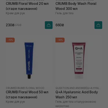
CRUMB Floral Wood 20 мл
CRUMB Body Wash Floral
(старе пакування)
Wood 300 мл
Крем для рук
Гель для тіла
230₴
660₴
270₴
-15%
-30%
CRUMB
|
CRUMB FLORAL WOOD
QUESTION AND ANSWER
|
Q+A HYALURONIC ACID
CRUMB Floral Wood 50 мл
Q+A Hyaluronic Acid Body
(старе пакування)
Wash 250 мл
Крем для рук
Гель для тіла з гіалуроновою
кислотою