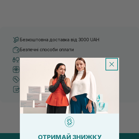
Безкоштовна доставка від 3000 UAH
Безпечні способи оплати
Тільки оригінальна косметика
Система бонусів та лояльності
Кращі ціни та топ товари
Рекомендації від косметологів
ОТРИМАЙ ЗНИЖКУ