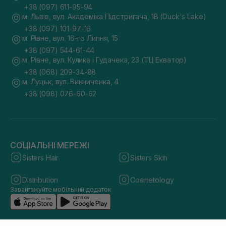
+38 (097) 611-95-94
м. Львів, вул. Академіка Підстригача, 1В (Duck's Lake)
+38 (097) 101-97-16
м. Рівне, вул. 16-го Липня, 15
+38 (097) 544-61-44
м. Рівне, вул. Кулика і Гудачека, 23 (ТЦ Екватор)
+38 (068) 209-34-88
м. Луцьк, вул. Винниченка, 4
+38 (098) 076-60-62
СОЦІАЛЬНІ МЕРЕЖІ
Sisters Hair
Sisters Skin
Distribution
Cosmetology
Завантажуйте мобільний додаток