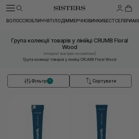
ВОЛОССЯ
ОБЛИЧЧЯ
ТІЛО
ДІМ
МЕРЧ
НОВИНКИ
БЕСТСЕЛЕРИ
АК
Група колекції товарів у лінійці CRUMB Floral
Wood
|
Інтернет магазин косметики
Група колекції товарів у лінійці CRUMB Floral Wood
Фільтр
Сортувати
1