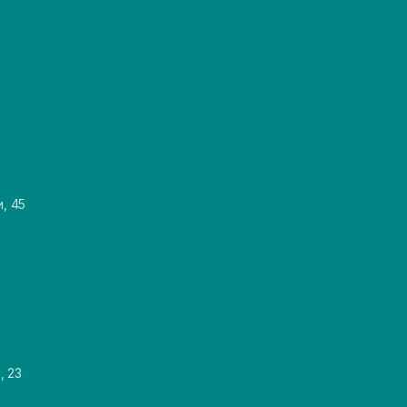
и, 45
, 23