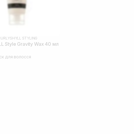
CURLYSHYLL STYLING
 Style Gravity Wax 40 мл
іск для волосся