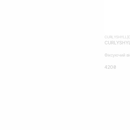
CURLYSHYLL
|
CURLYSHYLL
Фіксуючий в
420₴