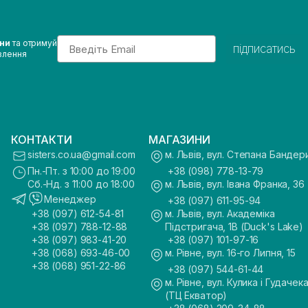
Email
ини
та отримуй
підписатись
влення
КОНТАКТИ
МАГАЗИНИ
sisters.co.ua@gmail.com
м. Львів, вул. Степана Бандер
Пн.-Пт. з 10:00 до 19:00
+38 (098) 778-13-79
Сб.-Нд. з 11:00 до 18:00
м. Львів, вул. Івана Франка, 36
Менеджер
+38 (097) 611-95-94
+38 (097) 612-54-81
м. Львів, вул. Академіка
+38 (097) 788-12-88
Підстригача, 1В (Duck's Lake)
+38 (097) 983-41-20
+38 (097) 101-97-16
+38 (068) 693-46-00
м. Рівне, вул. 16-го Липня, 15
+38 (068) 951-22-86
+38 (097) 544-61-44
м. Рівне, вул. Кулика і Гудачека
(ТЦ Екватор)