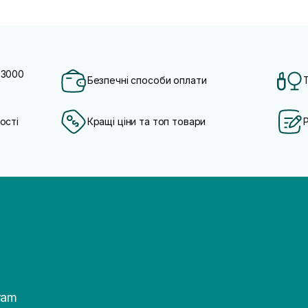
 3000
Безпечні способи оплати
ості
Кращі ціни та топ товари
ram