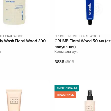
 FLORAL WOOD
CRUMB
|
CRUMB FLORAL WOOD
y Wash Floral Wood 300
CRUMB Floral Wood 50 мл (с
пакування)
а
Крем для рук
383₴
450₴
ВИБІР ОКСАНИ
ПОДАРУНОК