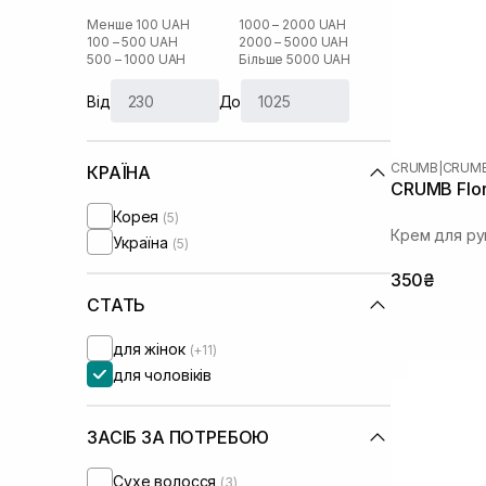
Менше 100 UAH
1000 – 2000 UAH
100 – 500 UAH
2000 – 5000 UAH
500 – 1000 UAH
Більше 5000 UAH
Від
До
CRUMB
|
CRUMB
КРАЇНА
CRUMB Flor
Корея
(5)
Крем для ру
Україна
(5)
350₴
СТАТЬ
для жінок
(+11)
для чоловіків
ЗАСІБ ЗА ПОТРЕБОЮ
Сухе волосся
(3)