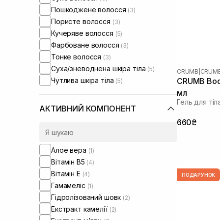
Пошкоджене волосся
(3)
Пористе волосся
(3)
Кучеряве волосся
(5)
Фарбоване волосся
(3)
Тонке волосся
(3)
Суха/зневоднена шкіра тіла
(5)
CRUMB
|
CRUMB
Чутлива шкіра тіла
CRUMB Bod
(5)
мл
Гель для тіл
АКТИВНИЙ КОМПОНЕНТ
660₴
Алое вера
(1)
Вітамін B5
(4)
Вітамін Е
(4)
ПОДАРУНОК
Гамамеліс
(1)
Гідролізований шовк
(2)
Екстракт камелії
(2)