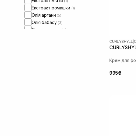
Екстракт м’яти
(1)
Екстракт ромашки
(1)
Олія аргани
(5)
Олія бабасу
(3)
Олія мигдалю
(4)
Пантенол
(5)
CURLYSHYLL
|
Розмарин
(5)
CURLYSHYLL
Крем для фо
995₴