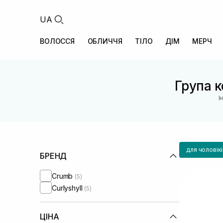
UA
ВОЛОССЯ
ОБЛИЧЧЯ
ТІЛО
ДІМ
МЕРЧ
Група к
І
для чоловікі
БРЕНД
Crumb
(5)
Curlyshyll
(5)
ЦІНА