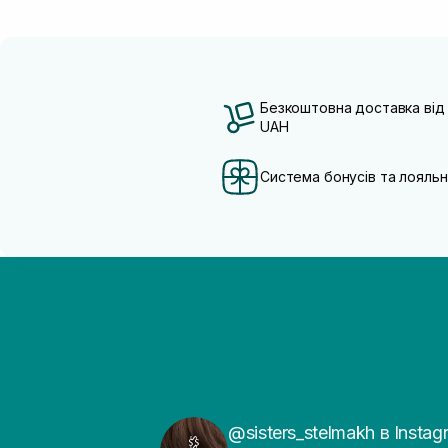
Безкоштовна доставка від
UAH
Система бонусів та лояльн
@sisters_stelmakh в Instag