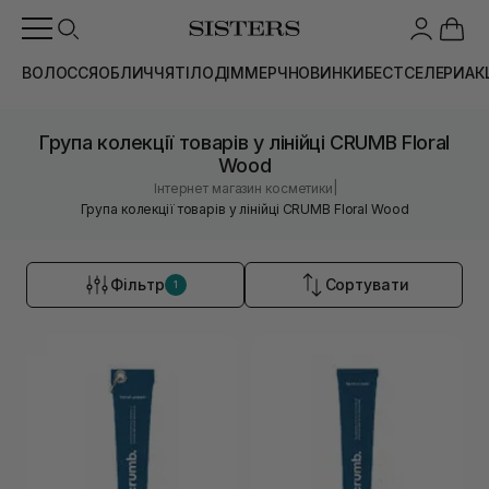
ВОЛОССЯ
ОБЛИЧЧЯ
ТІЛО
ДІМ
МЕРЧ
НОВИНКИ
БЕСТСЕЛЕРИ
АК
Група колекції товарів у лінійці CRUMB Floral
Wood
|
Інтернет магазин косметики
Група колекції товарів у лінійці CRUMB Floral Wood
Фільтр
Сортувати
1