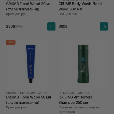
CRUMB Floral Wood 20 мл
CRUMB Body Wash Floral
(старе пакування)
Wood 300 мл
Крем для рук
Гель для тіла
230₴
660₴
270₴
-15%
CRUMB
|
CRUMB FLORAL WOOD
ORISING
|
ANTIFORFORA
CRUMB Floral Wood 50 мл
ORISING Antiforfora
(старе пакування)
Shampoo 250 мл
Крем для рук
Фітоесенціальний шампунь
проти лупи