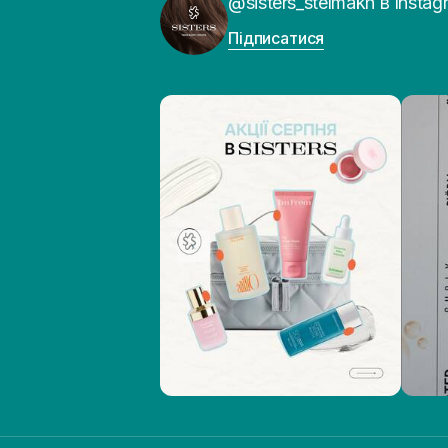
@sisters_stelmakh в Instag
Підписатися