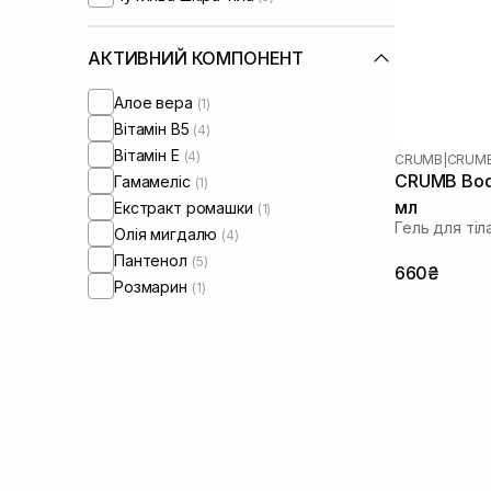
АКТИВНИЙ КОМПОНЕНТ
Алое вера
(1)
Вітамін B5
(4)
Вітамін Е
(4)
CRUMB
|
CRUMB
CRUMB Bod
Гамамеліс
(1)
мл
Екстракт ромашки
(1)
Гель для тіл
Олія мигдалю
(4)
Пантенол
(5)
660₴
Розмарин
(1)