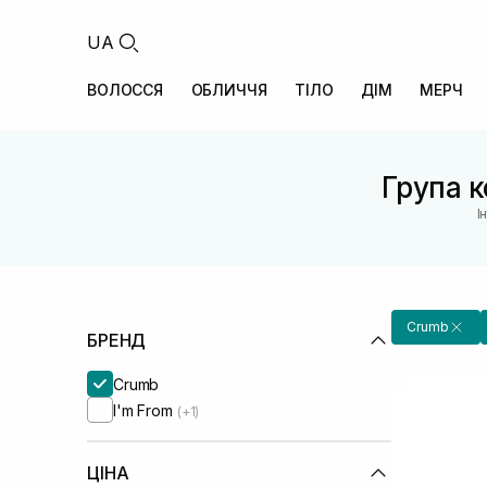
UA
ВОЛОССЯ
ОБЛИЧЧЯ
ТІЛО
ДІМ
МЕРЧ
Група к
І
Crumb
БРЕНД
Crumb
I'm From
(+1)
ЦІНА