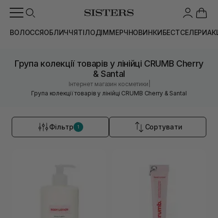
ВОЛОССЯ
ОБЛИЧЧЯ
ТІЛО
ДІМ
МЕРЧ
НОВИНКИ
БЕСТСЕЛЕРИ
АК
Група колекції товарів у лінійці CRUMB Cherry
& Santal
|
Інтернет магазин косметики
Група колекції товарів у лінійці CRUMB Cherry & Santal
Фільтр
Сортувати
1