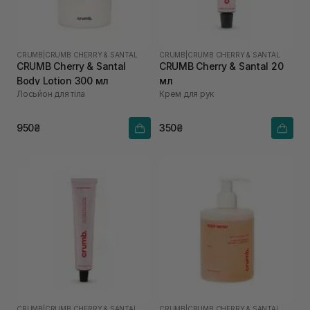
CRUMB
|
CRUMB CHERRY & SANTAL
CRUMB
|
CRUMB CHERRY & SANTAL
CRUMB Cherry & Santal
CRUMB Cherry & Santal 20
Body Lotion 300 мл
мл
Лосьйон для тіла
Крем для рук
950₴
350₴
CRUMB
|
CRUMB CHERRY & SANTAL
CRUMB
|
CRUMB CHERRY & SANTAL