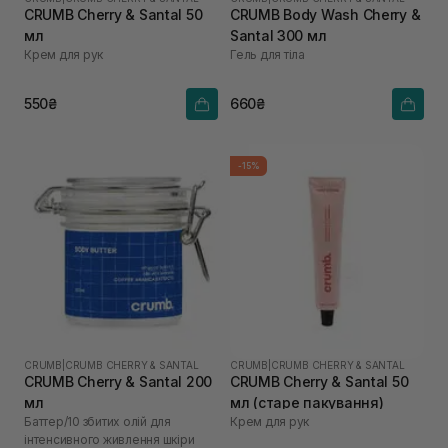
CRUMB Cherry & Santal 50
CRUMB Body Wash Cherry &
мл
Santal 300 мл
Крем для рук
Гель для тіла
550₴
660₴
-15%
CRUMB
|
CRUMB CHERRY & SANTAL
CRUMB
|
CRUMB CHERRY & SANTAL
CRUMB Cherry & Santal 200
CRUMB Cherry & Santal 50
мл
мл (старе пакування)
Баттер/10 збитих олій для
Крем для рук
інтенсивного живлення шкіри