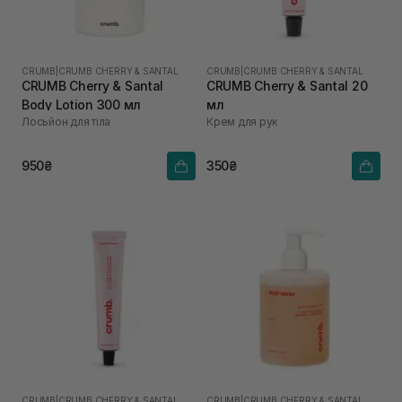
CRUMB
|
CRUMB CHERRY & SANTAL
CRUMB
|
CRUMB CHERRY & SANTAL
CRUMB Cherry & Santal
CRUMB Cherry & Santal 20
Body Lotion 300 мл
мл
Лосьйон для тіла
Крем для рук
950₴
350₴
CRUMB
|
CRUMB CHERRY & SANTAL
CRUMB
|
CRUMB CHERRY & SANTAL