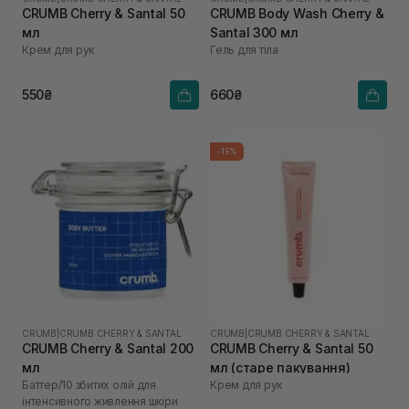
CRUMB Cherry & Santal 50
CRUMB Body Wash Cherry &
мл
Santal 300 мл
Крем для рук
Гель для тіла
550₴
660₴
-15%
CRUMB
|
CRUMB CHERRY & SANTAL
CRUMB
|
CRUMB CHERRY & SANTAL
CRUMB Cherry & Santal 200
CRUMB Cherry & Santal 50
мл
мл (старе пакування)
Баттер/10 збитих олій для
Крем для рук
інтенсивного живлення шкіри