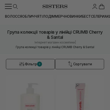
ВОЛОССЯ
ОБЛИЧЧЯ
ТІЛО
ДІМ
МЕРЧ
НОВИНКИ
БЕСТСЕЛЕРИ
АК
Група колекції товарів у лінійці CRUMB Cherry
& Santal
|
Інтернет магазин косметики
Група колекції товарів у лінійці CRUMB Cherry & Santal
Фільтр
Сортувати
2