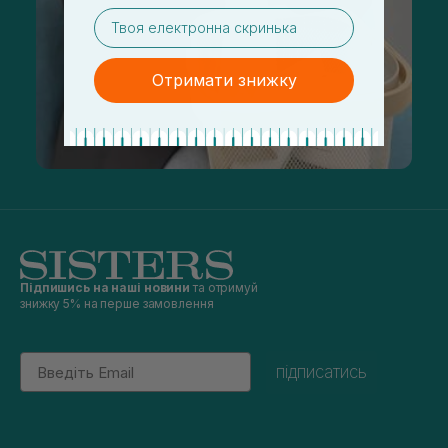
email
Отримати знижку
Підпишись на наші новини
та отримуй
знижку 5% на перше замовлення
Email
підписатись