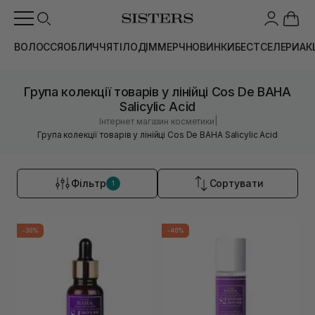
ВОЛОССЯ
ОБЛИЧЧЯ
ТІЛО
ДІМ
МЕРЧ
НОВИНКИ
БЕСТСЕЛЕРИ
АК
Група колекції товарів у лінійці Cos De BAHA
Salicylic Acid
|
Інтернет магазин косметики
Група колекції товарів у лінійці Cos De BAHA Salicylic Acid
Фільтр
Сортувати
1
-30%
-40%