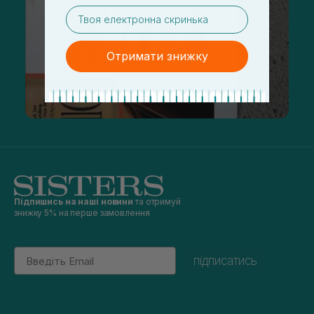
email
Отримати знижку
Підпишись на наші новини
та отримуй
знижку 5% на перше замовлення
Email
підписатись