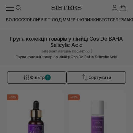
ВОЛОССЯ
ОБЛИЧЧЯ
ТІЛО
ДІМ
МЕРЧ
НОВИНКИ
БЕСТСЕЛЕРИ
АК
Група колекції товарів у лінійці Cos De BAHA
Salicylic Acid
|
Інтернет магазин косметики
Група колекції товарів у лінійці Cos De BAHA Salicylic Acid
Фільтр
Сортувати
2
-30%
-40%