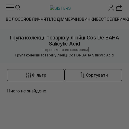
ВОЛОССЯ
ОБЛИЧЧЯ
ТІЛО
ДІМ
МЕРЧ
НОВИНКИ
БЕСТСЕЛЕРИ
АК
Група колекції товарів у лінійці Cos De BAHA
Salicylic Acid
|
Інтернет магазин косметики
Група колекції товарів у лінійці Cos De BAHA Salicylic Acid
Фільтр
Сортувати
Нічого не знайдено.