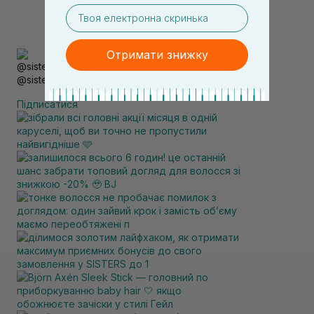
email
Отримати знижку
@sisters_stelmakh в Instagram
Підписатися