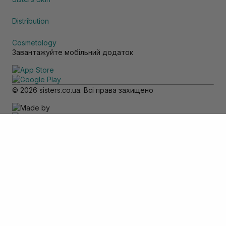
Distribution
Cosmetology
Завантажуйте мобільний додаток
© 2026 sisters.co.ua. Всі права захищено
Зверніть увагу
Товар доступний тільки для самовивозу
Додати в кошик
Скасувати
Вхід