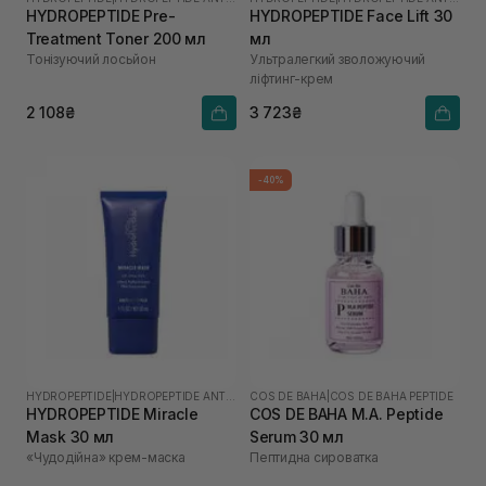
HYDROPEPTIDE Pre-
HYDROPEPTIDE Face Lift 30
Treatment Toner 200 мл
мл
Тонізуючий лосьйон
Ультралегкий зволожуючий
ліфтинг-крем
2 108₴
3 723₴
-40%
HYDROPEPTIDE
|
HYDROPEPTIDE ANTI-WRINKLE
COS DE BAHA
|
COS DE BAHA PEPTIDE
HYDROPEPTIDE Miracle
COS DE BAHA M.A. Peptide
Mask 30 мл
Serum 30 мл
«Чудодійна» крем-маска
Пептидна сироватка