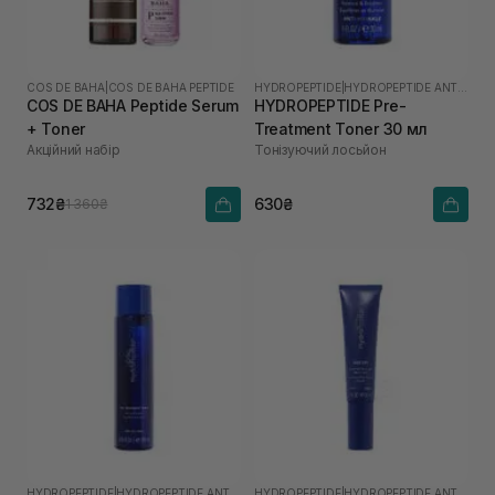
COS DE BAHA
|
COS DE BAHA PEPTIDE
HYDROPEPTIDE
|
HYDROPEPTIDE ANTI-WRINKLE
COS DE BAHA Peptide Serum
HYDROPEPTIDE Pre-
+ Toner
Treatment Toner 30 мл
Акційний набір
Тонізуючий лосьйон
732₴
630₴
1 360₴
HYDROPEPTIDE
|
HYDROPEPTIDE ANTI-WRINKLE
HYDROPEPTIDE
|
HYDROPEPTIDE ANTI-WRINKLE