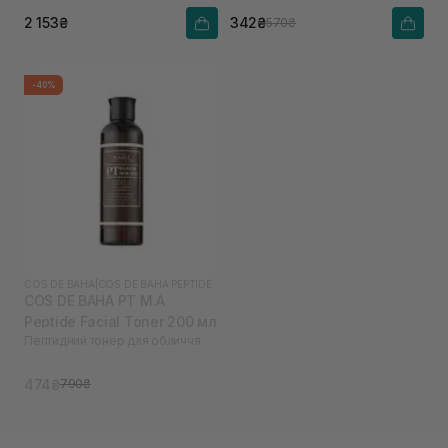
2 153₴
342₴
570₴
-40%
COS DE BAHA
|
COS DE BAHA PEPTIDE
COS DE BAHA PT M.A
Peptide Facial Toner 200 мл
Пептидний тонер для обличчя
474₴
790₴