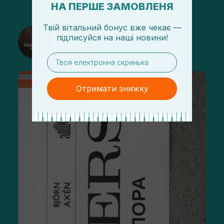
НА ПЕРШЕ ЗАМОВЛЕНЯ
Твій вітальний бонус вже чекає —
@sisters_stelmakh в Instagram
підписуйся
на
наші новини!
Підписатися
email
Отримати знижку