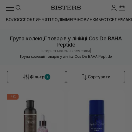
ВОЛОССЯ
ОБЛИЧЧЯ
ТІЛО
ДІМ
МЕРЧ
НОВИНКИ
БЕСТСЕЛЕРИ
АК
Група колекції товарів у лінійці Cos De BAHA
Peptide
|
Інтернет магазин косметики
Група колекції товарів у лінійці Cos De BAHA Peptide
Фільтр
Сортувати
1
-46%