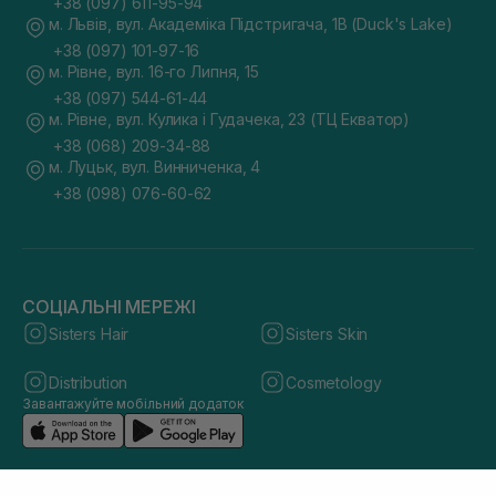
+38 (097) 611-95-94
м. Львів, вул. Академіка Підстригача, 1В (Duck's Lake)
+38 (097) 101-97-16
м. Рівне, вул. 16-го Липня, 15
+38 (097) 544-61-44
м. Рівне, вул. Кулика і Гудачека, 23 (ТЦ Екватор)
+38 (068) 209-34-88
м. Луцьк, вул. Винниченка, 4
+38 (098) 076-60-62
СОЦІАЛЬНІ МЕРЕЖІ
Sisters Hair
Sisters Skin
Distribution
Cosmetology
Завантажуйте мобільний додаток