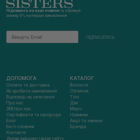
Підпишись на наші новини
та отримуй
знижку 5% на перше замовлення
Email
підписатись
ДОПОМОГА
КАТАЛОГ
Оплата та доставка
Волосся
Як зробити замовлення
Обличчя
Відповіді на запитання
Тіло
Про нас
Дім
ЗМІ про нас
Мерч
Сертифікати та нагороди
Новинки
Блог
Акції та знижки
Бюті словник
Бренди
Контакти
Умови використання сайту