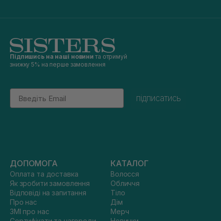
Підпишись на наші новини
та отримуй
знижку 5% на перше замовлення
Email
підписатись
ДОПОМОГА
КАТАЛОГ
Оплата та доставка
Волосся
Як зробити замовлення
Обличчя
Відповіді на запитання
Тіло
Про нас
Дім
ЗМІ про нас
Мерч
Сертифікати та нагороди
Новинки