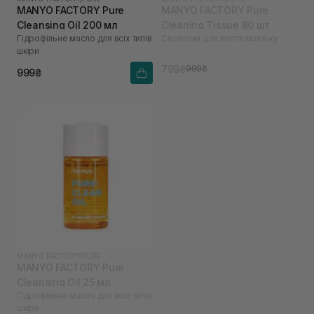
MANYO FACTORY Pure
MANYO FACTORY Pure
Cleansing Oil 200 мл
Cleaning Tissue 80 шт
Гідрофільне масло для всіх типів
Серветки для зняття макіяжу
шкіри
799₴
999₴
999₴
MANYO FACTORY
|
PURE
MANYO FACTORY Pure
Cleansing Oil 25 мл
Гідрофільне масло для всіх типів
шкіри