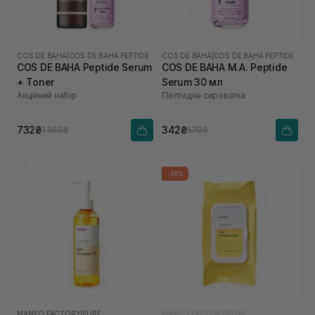
COS DE BAHA
|
COS DE BAHA PEPTIDE
COS DE BAHA
|
COS DE BAHA PEPTIDE
COS DE BAHA Peptide Serum
COS DE BAHA M.A. Peptide
+ Toner
Serum 30 мл
Акційний набір
Пептидна сироватка
732₴
342₴
1 360₴
570₴
-20%
MANYO FACTORY
|
PURE
MANYO FACTORY
|
PURE