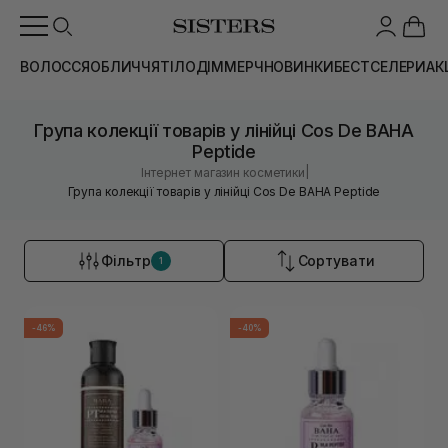
ВОЛОССЯ
ОБЛИЧЧЯ
ТІЛО
ДІМ
МЕРЧ
НОВИНКИ
БЕСТСЕЛЕРИ
АК
Група колекції товарів у лінійці Cos De BAHA
Peptide
|
Інтернет магазин косметики
Група колекції товарів у лінійці Cos De BAHA Peptide
Фільтр
Сортувати
1
-46%
-40%