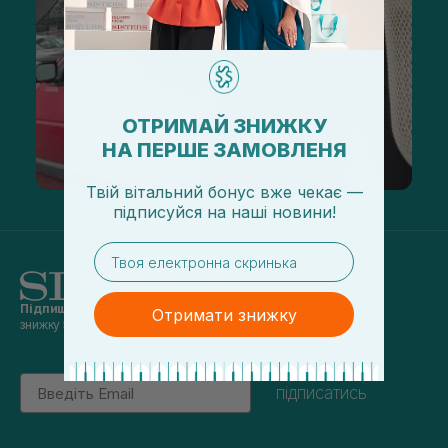
ОТРИМАЙ ЗНИЖКУ
НА ПЕРШЕ ЗАМОВЛЕНЯ
Твій вітальний бонус вже чекає —
підписуйся
на
наші новини!
email
Підпишись на наші новини
та отримуй
Отримати знижку
знижку 5% на перше замовлення
Email
підписатись