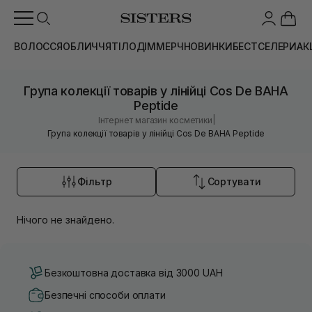
ВОЛОССЯ
ОБЛИЧЧЯ
ТІЛО
ДІМ
МЕРЧ
НОВИНКИ
БЕСТСЕЛЕРИ
АК
Група колекції товарів у лінійці Cos De BAHA
Peptide
|
Інтернет магазин косметики
Група колекції товарів у лінійці Cos De BAHA Peptide
Фільтр
Сортувати
Нічого не знайдено.
Безкоштовна доставка від 3000 UAH
Безпечні способи оплати