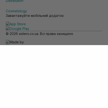
Distribution
Cosmetology
Завантажуйте мобільний додаток
© 2026 sisters.co.ua. Всі права захищено
Зверніть увагу
Товар доступний тільки для самовивозу
Додати в кошик
Скасувати
Вхід