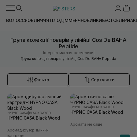
ВОЛОССЯ
ОБЛИЧЧЯ
ТІЛО
ДІМ
МЕРЧ
НОВИНКИ
БЕСТСЕЛЕРИ
АК
Група колекції товарів у лінійці Cos De BAHA
Peptide
|
Інтернет магазин косметики
Група колекції товарів у лінійці Cos De BAHA Peptide
Фільтр
Сортувати
HYPNO CASA
|
BLACK WOOD
HYPNO CASA Black Wood
HYPNO CASA
|
BLACK WOOD
HYPNO CASA Black Wood
Ароматичне саше
Аромадифузор змінний
картридж