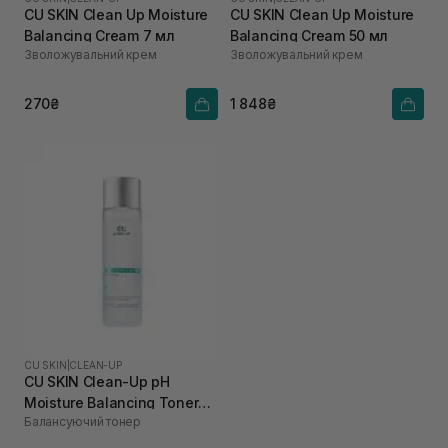
CU SKIN Clean Up Moisture
CU SKIN Clean Up Moisture
Balancing Cream 7 мл
Balancing Cream 50 мл
Зволожувальний крем
Зволожувальний крем
270₴
1 848₴
CU SKIN
|
CLEAN-UP
CU SKIN Clean-Up pH
Moisture Balancing Toner
Балансуючий тонер
200 мл