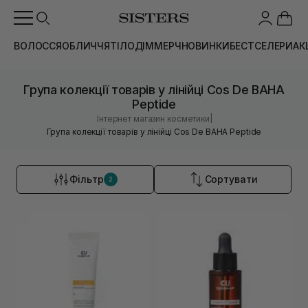
ВОЛОССЯ
ОБЛИЧЧЯ
ТІЛО
ДІМ
МЕРЧ
НОВИНКИ
БЕСТСЕЛЕРИ
АК
Група колекції товарів у лінійці Cos De BAHA
Peptide
|
Інтернет магазин косметики
Група колекції товарів у лінійці Cos De BAHA Peptide
Фільтр
Сортувати
2