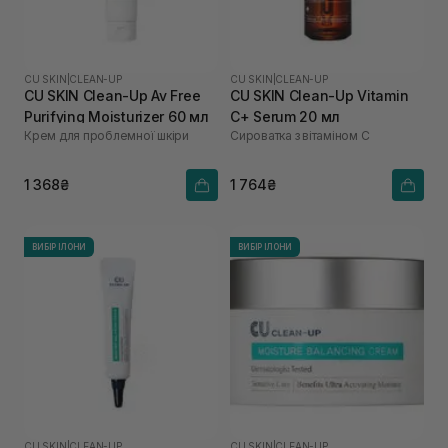
CU SKIN
|
CLEAN-UP
CU SKIN
|
CLEAN-UP
CU SKIN Clean-Up Av Free
CU SKIN Clean-Up Vitamin
Purifying Moisturizer 60 мл
C+ Serum 20 мл
Крем для проблемної шкіри
Сироватка з вітаміном С
1 368₴
1 764₴
ВИБІР ІЛОНИ
ВИБІР ІЛОНИ
CU SKIN
|
CLEAN-UP
CU SKIN
|
CLEAN-UP