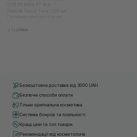
COS DE BAHA PT M.A
Peptide Facial Toner 200 мл
Пептидний тонер для обличчя
474₴
790₴
Безкоштовна доставка від 3000 UAH
Безпечні способи оплати
Тільки оригінальна косметика
Система бонусів та лояльності
Кращі ціни та топ товари
Рекомендації від косметологів