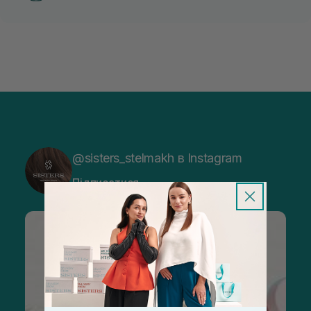
@sisters_stelmakh в Instagram
Підписатися