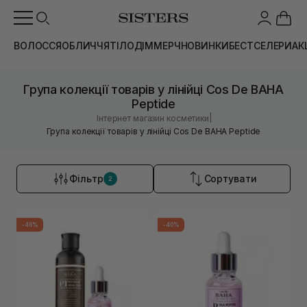
ВОЛОССЯ
ОБЛИЧЧЯ
ТІЛО
ДІМ
МЕРЧ
НОВИНКИ
БЕСТСЕЛЕРИ
АК
Група колекції товарів у лінійці Cos De BAHA
Peptide
|
Інтернет магазин косметики
Група колекції товарів у лінійці Cos De BAHA Peptide
Фільтр
Сортувати
2
-46%
-40%