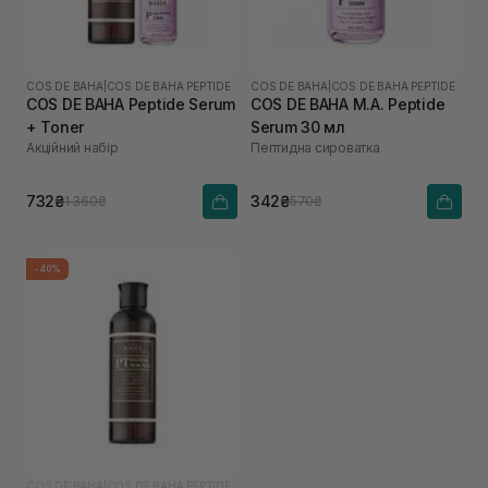
COS DE BAHA
|
COS DE BAHA PEPTIDE
COS DE BAHA
|
COS DE BAHA PEPTIDE
COS DE BAHA Peptide Serum
COS DE BAHA M.A. Peptide
+ Toner
Serum 30 мл
Акційний набір
Пептидна сироватка
732₴
342₴
1 360₴
570₴
-40%
COS DE BAHA
|
COS DE BAHA PEPTIDE