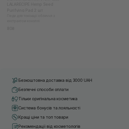
LALARECIPE Hemp Seed
Purifying Pad 2 шт
Педи для тонізації обличчя з
екстрактом коноплі
80₴
Безкоштовна доставка від 3000 UAH
Безпечні способи оплати
Тільки оригінальна косметика
Система бонусів та лояльності
Кращі ціни та топ товари
Рекомендації від косметологів