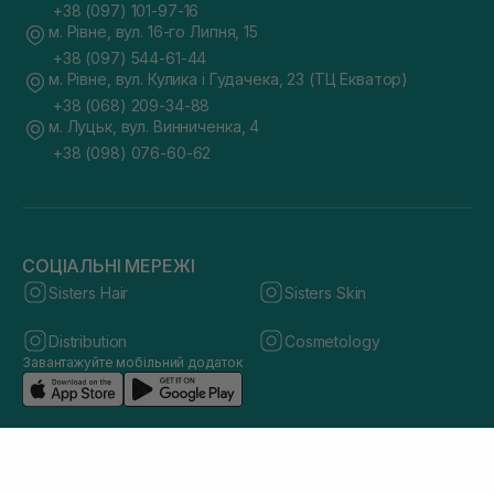
+38 (097) 101-97-16
м. Рівне, вул. 16-го Липня, 15
+38 (097) 544-61-44
м. Рівне, вул. Кулика і Гудачека, 23 (ТЦ Екватор)
+38 (068) 209-34-88
м. Луцьк, вул. Винниченка, 4
+38 (098) 076-60-62
СОЦІАЛЬНІ МЕРЕЖІ
Sisters Hair
Sisters Skin
Distribution
Cosmetology
Завантажуйте мобільний додаток