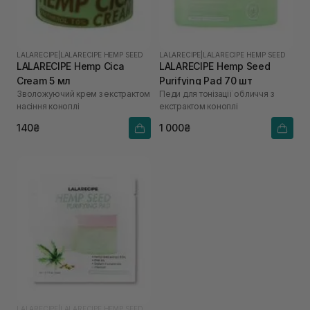
LALARECIPE
|
LALARECIPE HEMP SEED
LALARECIPE
|
LALARECIPE HEMP SEED
LALARECIPE Hemp Cica
LALARECIPE Hemp Seed
Cream 5 мл
Purifying Pad 70 шт
Зволожуючий крем з екстрактом
Педи для тонізації обличчя з
насіння коноплі
екстрактом коноплі
140₴
1 000₴
LALARECIPE
|
LALARECIPE HEMP SEED