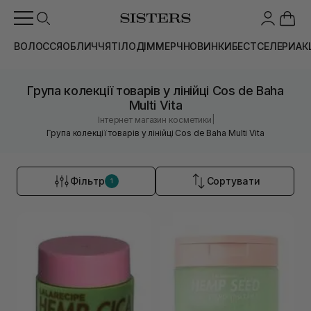
ВОЛОССЯ
ОБЛИЧЧЯ
ТІЛО
ДІМ
МЕРЧ
НОВИНКИ
БЕСТСЕЛЕРИ
АК
Група колекції товарів у лінійці Cos de Baha
Multi Vita
|
Інтернет магазин косметики
Група колекції товарів у лінійці Cos de Baha Multi Vita
Фільтр
Сортувати
1