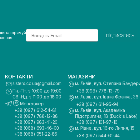
Email
ини
та отримуй
підписатись
влення
КОНТАКТИ
МАГАЗИНИ
sisters.co.ua@gmail.com
м. Львів, вул. Степана Бандер
Пн.-Пт. з 10:00 до 19:00
+38 (098) 778-13-79
Сб.-Нд. з 11:00 до 18:00
м. Львів, вул. Івана Франка, 36
Менеджер
+38 (097) 611-95-94
+38 (097) 612-54-81
м. Львів, вул. Академіка
+38 (097) 788-12-88
Підстригача, 1В (Duck's Lake)
+38 (097) 983-41-20
+38 (097) 101-97-16
+38 (068) 693-46-00
м. Рівне, вул. 16-го Липня, 15
+38 (068) 951-22-86
+38 (097) 544-61-44