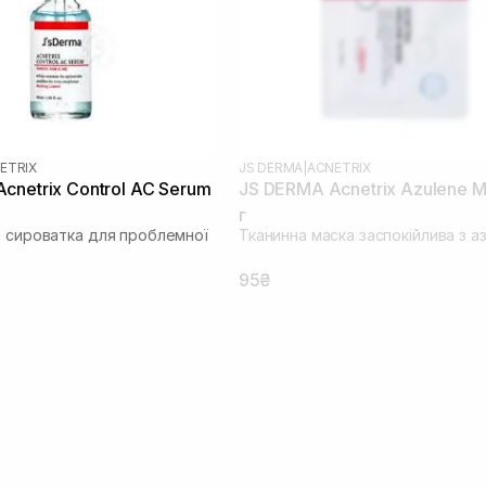
ETRIX
JS DERMA
|
ACNETRIX
cnetrix Control AC Serum
JS DERMA Acnetrix Azulene M
г
а сироватка для проблемної
Тканинна маска заспокійлива з а
95₴