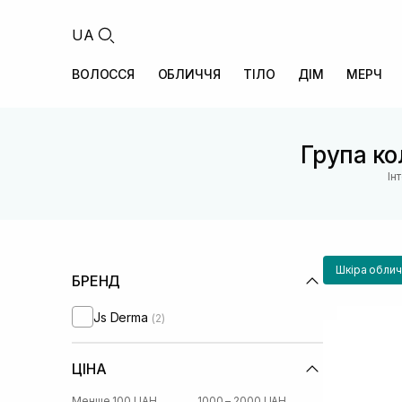
UA
ВОЛОССЯ
ОБЛИЧЧЯ
ТІЛО
ДІМ
МЕРЧ
Група кол
Ін
Шкіра облич
БРЕНД
Js Derma
(2)
ЦІНА
Менше 100 UAH
1000 – 2000 UAH