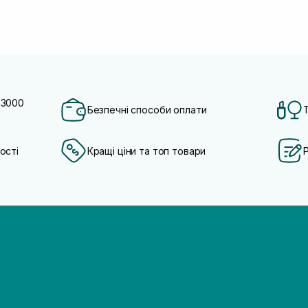
 3000
Безпечні способи оплати
ості
Кращі ціни та топ товари