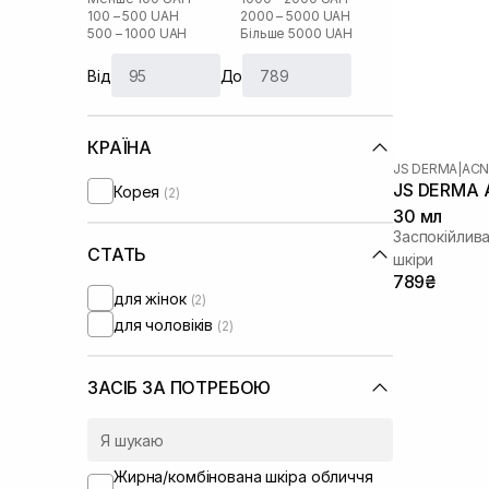
100 – 500 UAH
2000 – 5000 UAH
500 – 1000 UAH
Більше 5000 UAH
Від
До
КРАЇНА
JS DERMA
|
ACN
JS DERMA A
Корея
(2)
30 мл
Заспокійлив
СТАТЬ
шкіри
789₴
для жінок
(2)
для чоловіків
(2)
ЗАСІБ ЗА ПОТРЕБОЮ
Жирна/комбінована шкіра обличчя