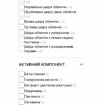
(+3)
Нормальна шкіра обличчя
(+1)
Проблемна шкіра /акне обличчя
(+3)
Вікова шкіра обличчя
(+2)
Чутлива шкіра обличчя
(+2)
Шкіра обличчя з куперозом
(+2)
Шкіра обличчя з пігментацією/
постакне
(+3)
Шкіра обличчя з розширеними
порами
(+3)
Шкіра обличчя з порушеним
барʼєром
АКТИВНИЙ КОМПОНЕНТ
Шкіра обличчя з порушеним
мікробіомом
(+1)
Сироватки від постакне
Бета-глюкан
(1)
(+1)
Гіалуронова кислота
(2)
Екстракт центелли азіатської
(1)
Ніацинамід
(2)
Пантенол
(1)
Сечовина
(1)