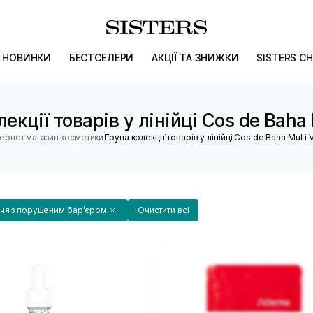
НОВИНКИ
БЕСТСЕЛЕРИ
АКЦІЇ ТА ЗНИЖКИ
SISTERS CH
екції товарів у лінійці Cos de Baha 
|
тернет магазин косметики
Група колекції товарів у лінійці Cos de Baha Multi V
чя з порушеним барʼєром
Очистити всі