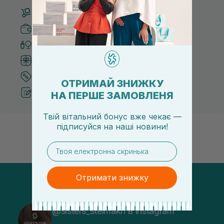
Безкоштовна доставка від 3000 UAH
Безпечні способи оплати
Тільки оригінальна косметика
Система бонусів та лояльності
Кращі ціни та топ товари
ОТРИМАЙ ЗНИЖКУ
Рекомендації від косметологів
НА ПЕРШЕ ЗАМОВЛЕНЯ
Твій вітальний бонус вже чекає —
підписуйся
на
наші новини!
email
Отримати знижку
@sisters_stelmakh в Instagram