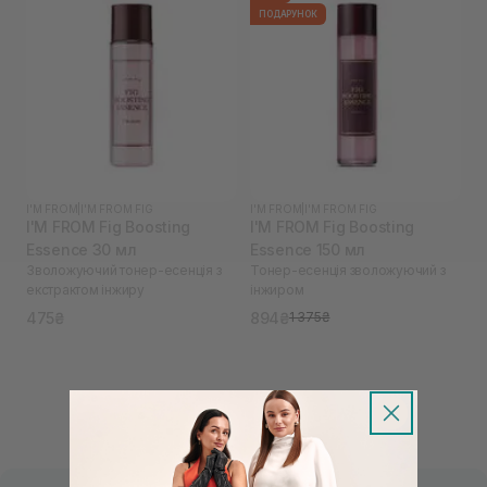
ПОДАРУНОК
I'M FROM
|
I'M FROM FIG
I'M FROM
|
I'M FROM FIG
I'M FROM Fig Boosting
I'M FROM Fig Boosting
Essence 30 мл
Essence 150 мл
Зволожуючий тонер-есенція з
Тонер-есенція зволожуючий з
екстрактом інжиру
інжиром
475₴
894₴
1 375₴