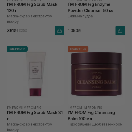
I'M FROM Fig Scrub Mask
I`M FROM Fig Enzyme
120 г
Powder Cleanser 50 мл
Маска-скраб з екстрактом
Ензимна пудра
інжиру
861₴
1 050₴
1 325₴
ВИБІР ІЛОНИ
ПОДАРУНОК
I'M FROM
|
I'M FROM FIG
I'M FROM
|
I'M FROM FIG
I'M FROM Fig Scrub Mask 31
I'M FROM Fig Cleansing
г
Balm 100 мл
Маска-скраб з екстрактом
Гідрофільний щербет з інжиром
інжиру