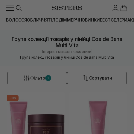
ВОЛОССЯ
ОБЛИЧЧЯ
ТІЛО
ДІМ
МЕРЧ
НОВИНКИ
БЕСТСЕЛЕРИ
АК
Група колекції товарів у лінійці Cos de Baha
Multi Vita
|
Інтернет магазин косметики
Група колекції товарів у лінійці Cos de Baha Multi Vita
Фільтр
Сортувати
1
-30%