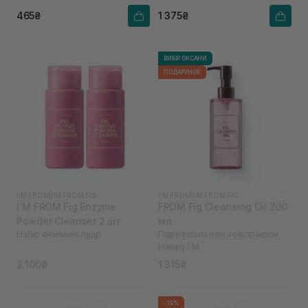
465₴
1 375₴
ВИБІР ОКСАНИ
ПОДАРУНОК
I'M FROM
|
I'M FROM FIG
I'M FROM
|
I'M FROM FIG
I`M FROM Fig Enzyme
FROM Fig Cleansing Oil 200
Powder Cleanser 2 шт
мл
Набір ензимних пудр
Гідрофільна олія з екстрактом
інжиру I`M
2 100₴
1 315₴
-35%