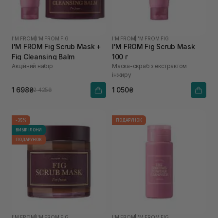
I'M FROM
|
I'M FROM FIG
I'M FROM
|
I'M FROM FIG
I'M FROM Fig Scrub Mask +
I'M FROM Fig Scrub Mask
Fig Cleansing Balm
100 г
Акційний набір
Маска-скраб з екстрактом
інжиру
1 698₴
1 050₴
2 425₴
-35%
ПОДАРУНОК
ВИБІР ІЛОНИ
ПОДАРУНОК
I'M FROM
|
I'M FROM FIG
I'M FROM
|
I'M FROM FIG