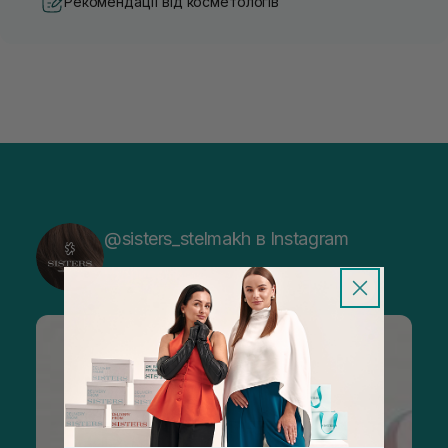
Рекомендації від косметологів
@sisters_stelmakh в Instagram
Підписатися