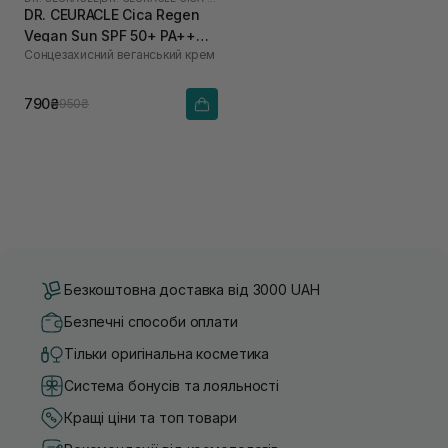
DR. CEURACLE Cica Regen
Vegan Sun SPF 50+ PA++++
Сонцезахисний веганський крем
для чутливої шкіри 50 мл
790₴
950₴
Безкоштовна доставка від 3000 UAH
Безпечні способи оплати
Тільки оригінальна косметика
Система бонусів та лояльності
Кращі ціни та топ товари