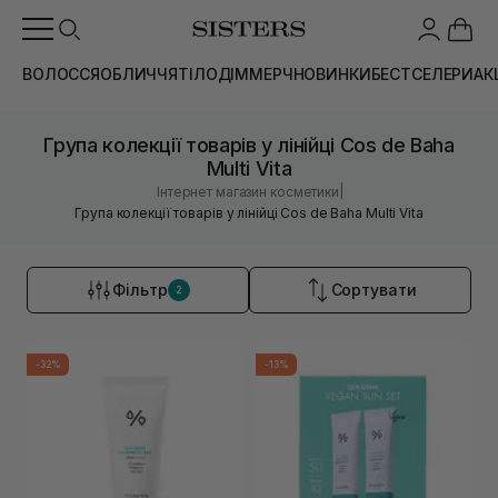
ВОЛОССЯ
ОБЛИЧЧЯ
ТІЛО
ДІМ
МЕРЧ
НОВИНКИ
БЕСТСЕЛЕРИ
АК
Група колекції товарів у лінійці Cos de Baha
Multi Vita
|
Інтернет магазин косметики
Група колекції товарів у лінійці Cos de Baha Multi Vita
Фільтр
Сортувати
2
-32%
-13%