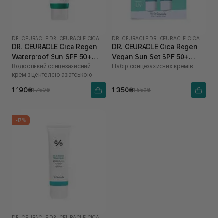
DR. CEURACLE
|
DR. CEURACLE CICA REGEN
DR. CEURACLE
|
DR. CEURACLE CICA REGEN
DR. CEURACLE Cica Regen
DR. CEURACLE Cica Regen
Waterproof Sun SPF 50+
Vegan Sun Set SPF 50+
Водостійкий сонцезахисний
Набір сонцезахисних кремів
PA++++ 100 мл
PA++++
крем з центелою азіатською
1 190₴
1 350₴
1 750₴
1 550₴
-17%
DR. CEURACLE
|
DR. CEURACLE CICA REGEN