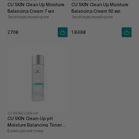
CU SKIN Clean Up Moisture
CU SKIN Clean Up Moisture
Balancing Cream 7 мл
Balancing Cream 50 мл
Зволожувальний крем
Зволожувальний крем
270₴
1 848₴
CU SKIN
|
CLEAN-UP
CU SKIN Clean-Up pH
Moisture Balancing Toner
Балансуючий тонер
200 мл