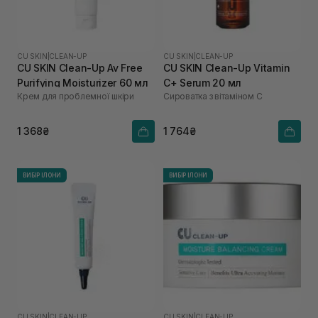
CU SKIN
|
CLEAN-UP
CU SKIN
|
CLEAN-UP
CU SKIN Clean-Up Av Free
CU SKIN Clean-Up Vitamin
Purifying Moisturizer 60 мл
C+ Serum 20 мл
Крем для проблемної шкіри
Сироватка з вітаміном С
1 368₴
1 764₴
ВИБІР ІЛОНИ
ВИБІР ІЛОНИ
CU SKIN
|
CLEAN-UP
CU SKIN
|
CLEAN-UP