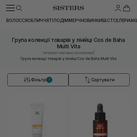
ВОЛОССЯ
ОБЛИЧЧЯ
ТІЛО
ДІМ
МЕРЧ
НОВИНКИ
БЕСТСЕЛЕРИ
АК
Група колекції товарів у лінійці Cos de Baha
Multi Vita
|
Інтернет магазин косметики
Група колекції товарів у лінійці Cos de Baha Multi Vita
Фільтр
Сортувати
1