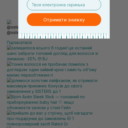
email
Отримати знижку
@sisters_stelmakh в Instagram
Підписатися