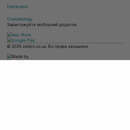
Distribution
Cosmetology
Завантажуйте мобільний додаток
© 2026 sisters.co.ua. Всі права захищено
Зверніть увагу
Товар доступний тільки для самовивозу
Додати в кошик
Скасувати
Вхід