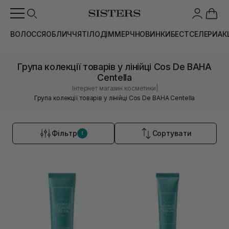
ВОЛОССЯ
ОБЛИЧЧЯ
ТІЛО
ДІМ
МЕРЧ
НОВИНКИ
БЕСТСЕЛЕРИ
АК
Група колекції товарів у лінійці Cos De BAHA
Centella
|
Інтернет магазин косметики
Група колекції товарів у лінійці Cos De BAHA Centella
Фільтр
Сортувати
1