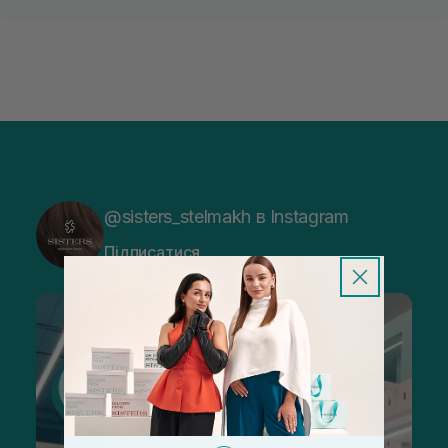
@sisters_stelmakh в Instagram
Підписатися