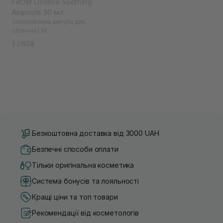
FROM Licorice Soothing
Ampoule 30 мл
Заспокійлива ампула для
обличчя I`M
1 260₴
Безкоштовна доставка від 3000 UAH
Безпечні способи оплати
Тільки оригінальна косметика
Система бонусів та лояльності
Кращі ціни та топ товари
Рекомендації від косметологів