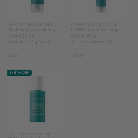
I'M FROM
|
I’M FROM LICORICE
I'M FROM
|
I’M FROM LICORICE
FROM Licorice Calming
FROM Licorice Calming
Cream 30 мл
Cream 50 мл
Заспокійливий крем I`M
Заспокійливий крем I`M
725₴
1 180₴
ВИБІР ОКСАНИ
I'M FROM
|
I’M FROM LICORICE