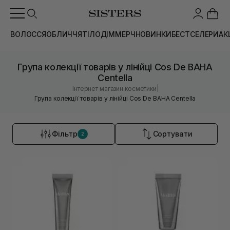
ВОЛОССЯ
ОБЛИЧЧЯ
ТІЛО
ДІМ
МЕРЧ
НОВИНКИ
БЕСТСЕЛЕРИ
АК
Група колекції товарів у лінійці Cos De BAHA
Centella
|
Інтернет магазин косметики
Група колекції товарів у лінійці Cos De BAHA Centella
Фільтр
Сортувати
2