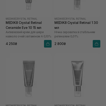
MEDIK8
|
CRYSTAL RETINAL
MEDIK8
|
CRYSTAL RETINAL
MEDIK8 Crystal Retinal
MEDIK8 Crystal Retinal 1 30
Ceramide Eye 10 15 мл
мл
Антивіковий крем для шкіри
Нічна сироватка зі стабільним
навколо очей з вітаміном А 0,10%
ретиналем 0,01%
4 250₴
2 800₴
MEDIK8
|
CRYSTAL RETINAL
MEDIK8
|
CRYSTAL RETINAL