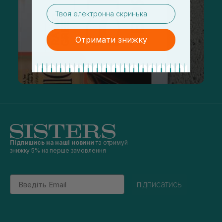
email
Отримати знижку
Підпишись на наші новини
та отримуй
знижку 5% на перше замовлення
Email
підписатись