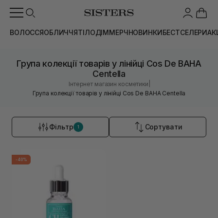
ВОЛОССЯ
ОБЛИЧЧЯ
ТІЛО
ДІМ
МЕРЧ
НОВИНКИ
БЕСТСЕЛЕРИ
АК
Група колекції товарів у лінійці Cos De BAHA
Centella
|
Інтернет магазин косметики
Група колекції товарів у лінійці Cos De BAHA Centella
Фільтр
Сортувати
1
-40%