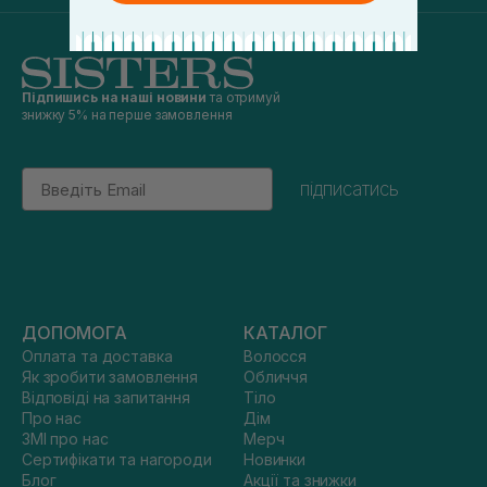
Підпишись на наші новини
та отримуй
знижку 5% на перше замовлення
Email
підписатись
ДОПОМОГА
КАТАЛОГ
Оплата та доставка
Волосся
Як зробити замовлення
Обличчя
Відповіді на запитання
Тіло
Про нас
Дім
ЗМІ про нас
Мерч
Сертифікати та нагороди
Новинки
Блог
Акції та знижки