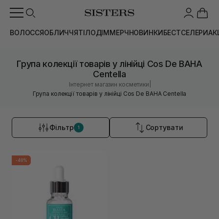
ВОЛОССЯ
ОБЛИЧЧЯ
ТІЛО
ДІМ
МЕРЧ
НОВИНКИ
БЕСТСЕЛЕРИ
АК
Група колекції товарів у лінійці Cos De BAHA
Centella
|
Інтернет магазин косметики
Група колекції товарів у лінійці Cos De BAHA Centella
Фільтр
Сортувати
1
-40%