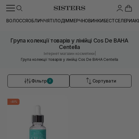
ВОЛОССЯ
ОБЛИЧЧЯ
ТІЛО
ДІМ
МЕРЧ
НОВИНКИ
БЕСТСЕЛЕРИ
АК
Група колекції товарів у лінійці Cos De BAHA
Centella
|
Інтернет магазин косметики
Група колекції товарів у лінійці Cos De BAHA Centella
Фільтр
Сортувати
2
-40%