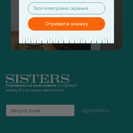
email
Отримати знижку
Підпишись на наші новини
та отримуй
знижку 5% на перше замовлення
Email
підписатись