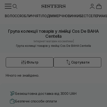
ВОЛОССЯ
ОБЛИЧЧЯ
ТІЛО
ДІМ
МЕРЧ
НОВИНКИ
БЕСТСЕЛЕРИ
АК
Група колекції товарів у лінійці Cos De BAHA
Centella
|
Інтернет магазин косметики
Група колекції товарів у лінійці Cos De BAHA Centella
Фільтр
Сортувати
Нічого не знайдено.
Безкоштовна доставка від 3000 UAH
Безпечні способи оплати