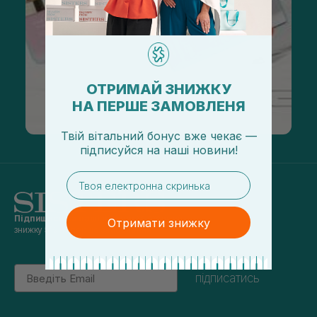
ОТРИМАЙ ЗНИЖКУ
НА ПЕРШЕ ЗАМОВЛЕНЯ
Твій вітальний бонус вже чекає —
підписуйся
на
наші новини!
email
Підпишись на наші новини
та отримуй
Отримати знижку
знижку 5% на перше замовлення
Email
підписатись