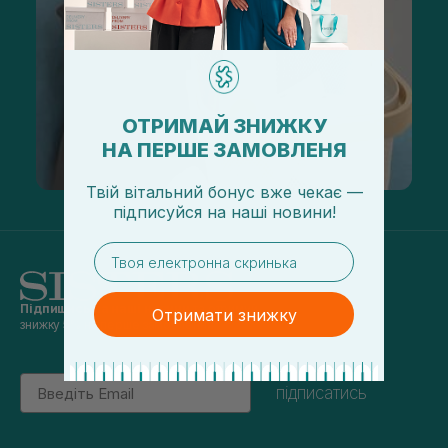
ОТРИМАЙ ЗНИЖКУ
НА ПЕРШЕ ЗАМОВЛЕНЯ
Твій вітальний бонус вже чекає —
підписуйся
на
наші новини!
email
Підпишись на наші новини
та отримуй
Отримати знижку
знижку 5% на перше замовлення
Email
підписатись