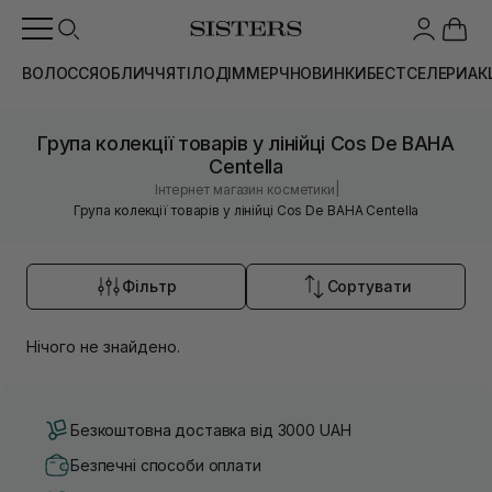
ВОЛОССЯ
ОБЛИЧЧЯ
ТІЛО
ДІМ
МЕРЧ
НОВИНКИ
БЕСТСЕЛЕРИ
АК
Група колекції товарів у лінійці Cos De BAHA
Centella
|
Інтернет магазин косметики
Група колекції товарів у лінійці Cos De BAHA Centella
Фільтр
Сортувати
Нічого не знайдено.
Безкоштовна доставка від 3000 UAH
Безпечні способи оплати