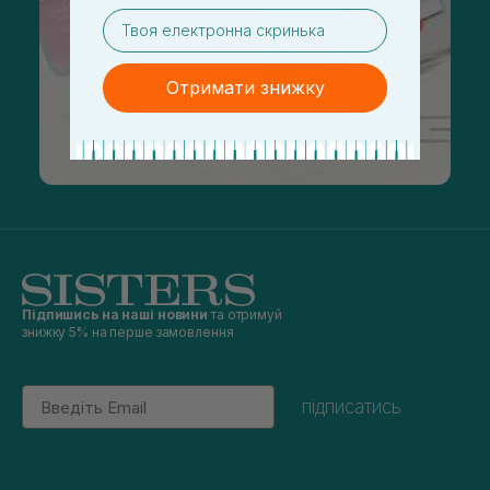
email
Отримати знижку
Підпишись на наші новини
та отримуй
знижку 5% на перше замовлення
Email
підписатись