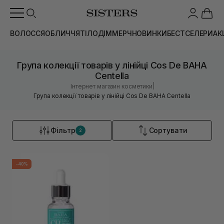
ВОЛОССЯ
ОБЛИЧЧЯ
ТІЛО
ДІМ
МЕРЧ
НОВИНКИ
БЕСТСЕЛЕРИ
АК
Група колекції товарів у лінійці Cos De BAHA
Centella
|
Інтернет магазин косметики
Група колекції товарів у лінійці Cos De BAHA Centella
Фільтр
Сортувати
2
-40%