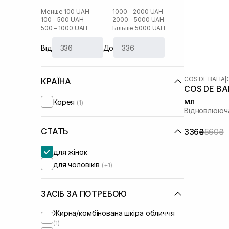
Менше 100 UAH
1000 – 2000 UAH
100 – 500 UAH
2000 – 5000 UAH
500 – 1000 UAH
Більше 5000 UAH
Від
До
COS DE BAHA
|
КРАЇНА
COS DE BAH
мл
Корея
(1)
Відновлююча
СТАТЬ
336₴
560₴
для жінок
для чоловіків
(+1)
ЗАСІБ ЗА ПОТРЕБОЮ
Жирна/комбінована шкіра обличчя
(1)