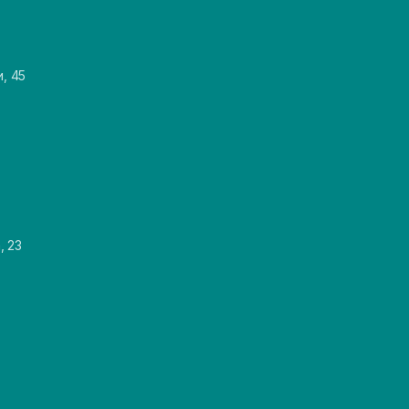
и, 45
, 23