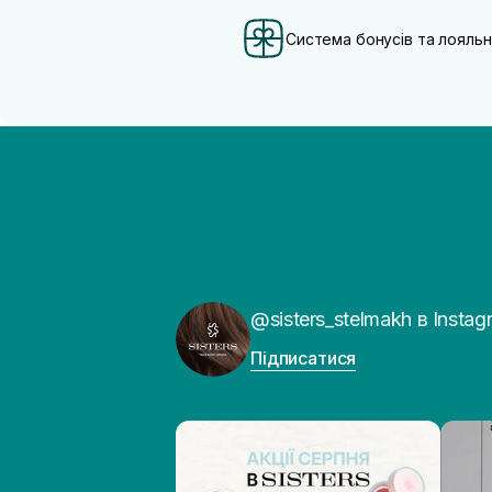
Система бонусів та лояльн
@sisters_stelmakh в Instag
Підписатися