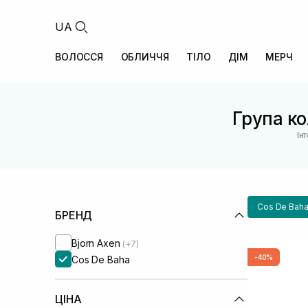
UA
ВОЛОССЯ
ОБЛИЧЧЯ
ТІЛО
ДІМ
МЕРЧ
Група ко
Ін
Cos De Bah
БРЕНД
Bjorn Axen
(+7)
-40%
Cos De Baha
ЦІНА