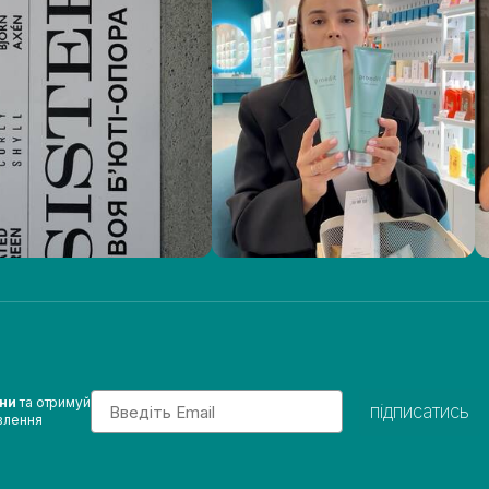
Email
ини
та отримуй
підписатись
влення