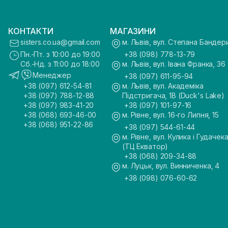
КОНТАКТИ
МАГАЗИНИ
sisters.co.ua@gmail.com
м. Львів, вул. Степана Бандер
Пн.-Пт. з 10:00 до 19:00
+38 (098) 778-13-79
Сб.-Нд. з 11:00 до 18:00
м. Львів, вул. Івана Франка, 36
Менеджер
+38 (097) 611-95-94
+38 (097) 612-54-81
м. Львів, вул. Академіка
+38 (097) 788-12-88
Підстригача, 1В (Duck's Lake)
+38 (097) 983-41-20
+38 (097) 101-97-16
+38 (068) 693-46-00
м. Рівне, вул. 16-го Липня, 15
+38 (068) 951-22-86
+38 (097) 544-61-44
м. Рівне, вул. Кулика і Гудачека
(ТЦ Екватор)
+38 (068) 209-34-88
м. Луцьк, вул. Винниченка, 4
+38 (098) 076-60-62