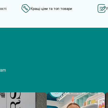
ості
Кращі ціни та топ товари
ram