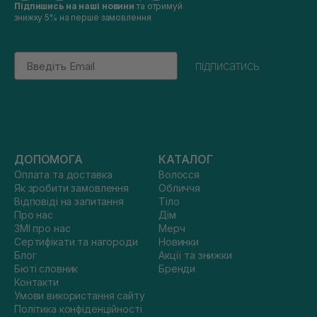
Підпишись на наші новини
та отримуй
знижку 5% на перше замовлення
Email
підписатись
ДОПОМОГА
КАТАЛОГ
Оплата та доставка
Волосся
Як зробити замовлення
Обличчя
Відповіді на запитання
Тіло
Про нас
Дім
ЗМІ про нас
Мерч
Сертифікати та нагороди
Новинки
Блог
Акції та знижки
Бюті словник
Бренди
Контакти
Умови використання сайту
Політика конфіденційності