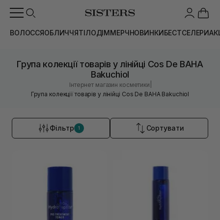
ВОЛОССЯ
ОБЛИЧЧЯ
ТІЛО
ДІМ
МЕРЧ
НОВИНКИ
БЕСТСЕЛЕРИ
АК
Група колекції товарів у лінійці Cos De BAHA
Bakuchiol
|
Інтернет магазин косметики
Група колекції товарів у лінійці Cos De BAHA Bakuchiol
Фільтр
Сортувати
1