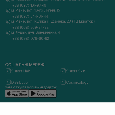
+38 (097) 101-97-16
м. Рівне, вул. 16-го Липня, 15
+38 (097) 544-61-44
м. Рівне, вул. Кулика і Гудачека, 23 (ТЦ Екватор)
+38 (068) 209-34-88
м. Луцьк, вул. Винниченка, 4
+38 (098) 076-60-62
СОЦІАЛЬНІ МЕРЕЖІ
Sisters Hair
Sisters Skin
Distribution
Cosmetology
Завантажуйте мобільний додаток