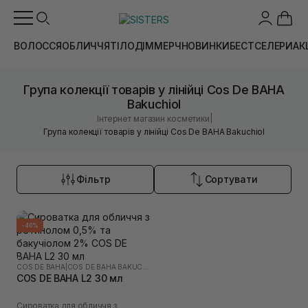
ВОЛОССЯ
ОБЛИЧЧЯ
ТІЛО
ДІМ
МЕРЧ
НОВИНКИ
БЕСТСЕЛЕРИ
АК
Група колекції товарів у лінійці Cos De BAHA
Bakuchiol
|
Інтернет магазин косметики
Група колекції товарів у лінійці Cos De BAHA Bakuchiol
Фільтр
Сортувати
-40%
COS DE BAHA
|
COS DE BAHA BAKUCHIOL
COS DE BAHA L2 30 мл
Сироватка для обличчя з