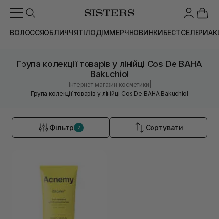
ВОЛОССЯ
ОБЛИЧЧЯ
ТІЛО
ДІМ
МЕРЧ
НОВИНКИ
БЕСТСЕЛЕРИ
АК
Група колекції товарів у лінійці Cos De BAHA
Bakuchiol
|
Інтернет магазин косметики
Група колекції товарів у лінійці Cos De BAHA Bakuchiol
Фільтр
Сортувати
2