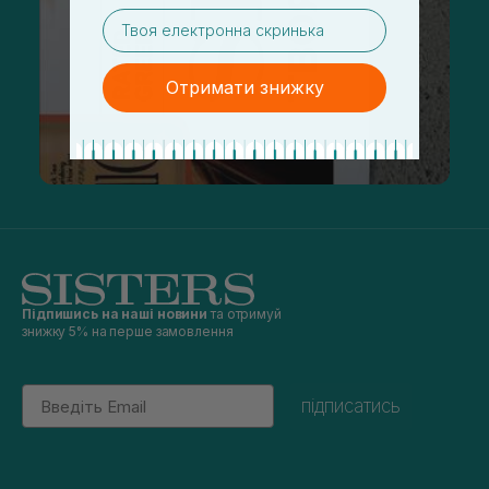
email
Отримати знижку
Підпишись на наші новини
та отримуй
знижку 5% на перше замовлення
Email
підписатись