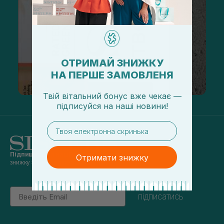
ОТРИМАЙ ЗНИЖКУ
НА ПЕРШЕ ЗАМОВЛЕНЯ
Твій вітальний бонус вже чекає —
підписуйся
на
наші новини!
email
Підпишись на наші новини
та отримуй
Отримати знижку
знижку 5% на перше замовлення
Email
підписатись