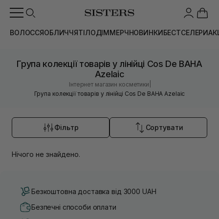
ВОЛОССЯ
ОБЛИЧЧЯ
ТІЛО
ДІМ
МЕРЧ
НОВИНКИ
БЕСТСЕЛЕРИ
АК
Група колекції товарів у лінійці Cos De BAHA
Azelaic
|
Інтернет магазин косметики
Група колекції товарів у лінійці Cos De BAHA Azelaic
Фільтр
Сортувати
Нічого не знайдено.
Безкоштовна доставка від 3000 UAH
Безпечні способи оплати